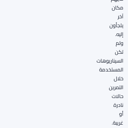
مكان
آخر
يلجأون
إليه.
ولم
تكن
السيناريوهات
المستخدمة
خلال
التمرين
حالات
نادرة
أو
غريبة.