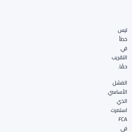
ليس
خطأ
في
التقريب
حقًا.
الفشل
الأساسي
الذي
استمرت
FCA
في