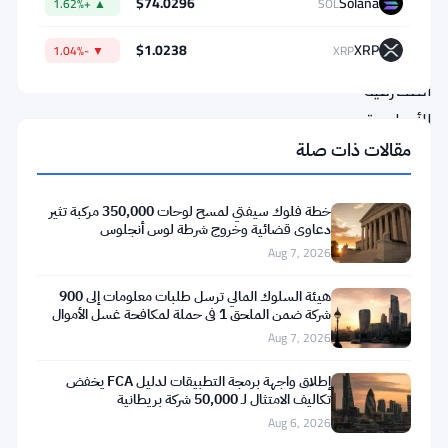
$74.0296
Solana
▲ +1.62%
SOL
المتعلقة
$1.0238
XRP
▼ -1.04%
XRP
بالحسابات
المصرفية
الأساسية
تم
مقالات ذات صلة
تقييمها
بشكل
خطة فلوك سيفتي لمسح لوحات 350,000 مركبة تثير
دعاوى قضائية وخروج شرطة لوس أنجلوس
سيء
Aug 7, 2026
—
هيئة السلوك المالي ترسل طلبات معلومات إلى 900
والآن
شركة ضمن الملحق 1 في حملة لمكافحة غسل الأموال
يريد
Aug 7, 2026
المنظم
إطلاق واجهة برمجة التطبيقات لدليل FCA يخفض
خطط
تكاليف الامتثال لـ 50,000 شركة بريطانية
Aug 6, 2026
عمل،