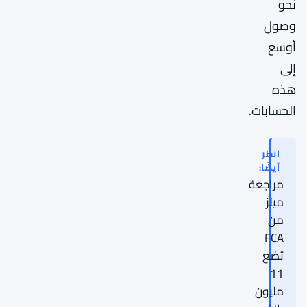
نحو
وصول
أوسع
إلى
هذه
الحسابات.
انظر
أيضًا:
مراجعة
ميلز
من
FCA
تضع
11
مليون