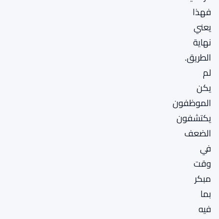
فهذا
يعني
نهاية
الطريق.
لم
يكن
الموظفون
يكتشفون
الضعف
في
وقت
مبكر
بما
فيه