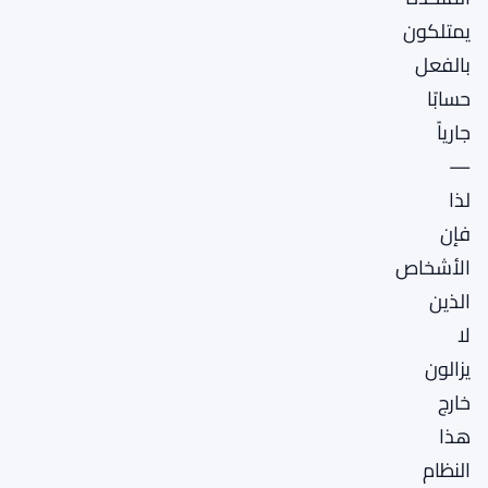
يمتلكون
بالفعل
حسابًا
جارياً
—
لذا
فإن
الأشخاص
الذين
لا
يزالون
خارج
هذا
النظام