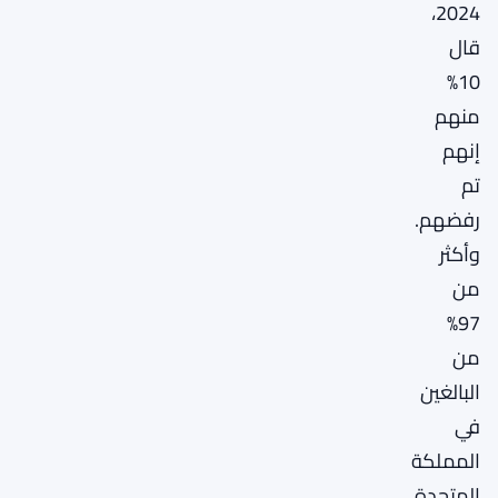
2024،
قال
10%
منهم
إنهم
تم
رفضهم.
وأكثر
من
97%
من
البالغين
في
المملكة
المتحدة