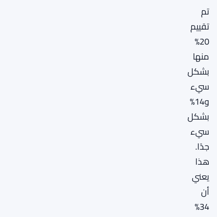
تم
تقييم
20%
منها
بشكل
سيء
و14%
بشكل
سيء
جدًا.
هذا
يعني
أن
34%