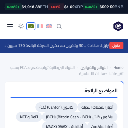
TC
$1,916.88
ETH
$1.02
XRP
$592.59
BNB
+0.45%
-1.04%
+0.36%
بـ 30 بيتكوين مع دخول السرقة البالغة 130 مليون دولار مرحلة جديدة
عاجل
Home
›
اللوائح والقوانين
›
البنوك البريطانية تواجه ضغوط FCA بسبب
تقييمات الحسابات الأساسية
اللوائح
المواضيع الرائجة
والقوانين
البنوك
أخبار العملات البديلة
كانتون (Canton) (CC)
البريطانية
تواجه
بيتكوين كاش (Bitcoin Cash - BCH) (BCH)
DeFi و NFT
ضغوط
أخبار البيتكوين
أفالانش (AVAX) (AVAX)