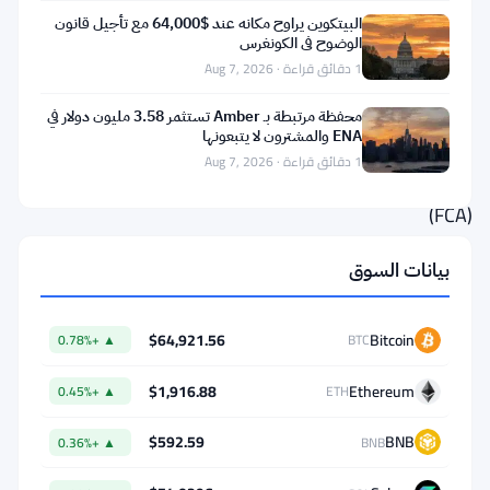
تحذيرات.
البيتكوين يراوح مكانه عند $64,000 مع تأجيل قانون
فقد
الوضوح في الكونغرس
1 دقائق قراءة · Aug 7, 2026
أنهت
هيئة
محفظة مرتبطة بـ Amber تستثمر 3.58 مليون دولار في
ENA والمشترون لا يتبعونها
السلوك
1 دقائق قراءة · Aug 7, 2026
المالي
(FCA)
عملية
بيانات السوق
تسوق
سرية
$64,921.56
Bitcoin
▲ +0.78%
BTC
كشفت
أن
$1,916.88
Ethereum
▲ +0.45%
ETH
حوالي
$592.59
BNB
▲ +0.36%
BNB
ثلث
التفاعلات