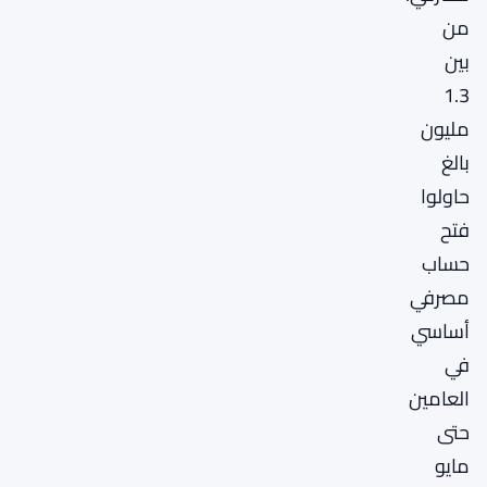
من
بين
1.3
مليون
بالغ
حاولوا
فتح
حساب
مصرفي
أساسي
في
العامين
حتى
مايو