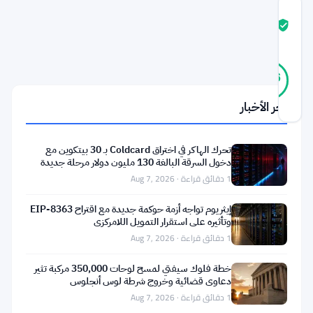
درجة
ثقة
موثّق
المجتمع
21
موثّق
86
أصوات
%
حقيقي
آخر الأخبار
آخر تحديث 1 شهر مضت
تواجه
تحرك الهاكر في اختراق Coldcard بـ 30 بيتكوين مع
دخول السرقة البالغة 130 مليون دولار مرحلة جديدة
تسعة
1 دقائق قراءة · Aug 7, 2026
من
أكبر
إيثريوم تواجه أزمة حوكمة جديدة مع اقتراح EIP-8363
وتأثيره على استقرار التمويل اللامركزي
البنوك
1 دقائق قراءة · Aug 7, 2026
في
خطة فلوك سيفتي لمسح لوحات 350,000 مركبة تثير
المملكة
دعاوى قضائية وخروج شرطة لوس أنجلوس
المتحدة
1 دقائق قراءة · Aug 7, 2026