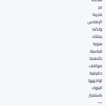
مر
بتجربة
الإفلاس
ولكنه
يمتلك
هوية
قياسية.
كلاهما
مواقف
حقيقية
تواجهها
البنوك
باستمرار
—