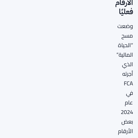
الأرقام
فعليًا
وضعت
مسح
“الحياة
المالية”
الذي
أجرته
FCA
في
عام
2024
بعض
الأرقام