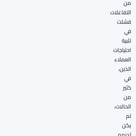
من
التفاعلات
فشلت
في
تلبية
احتياجات
العملاء
الذين،
في
كثير
من
الحالات،
لم
يكن
لديهم