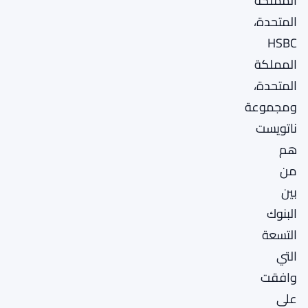
المملكة
المتحدة،
HSBC
المملكة
المتحدة،
ومجموعة
ناتويست
هم
من
بين
البنوك
التسعة
التي
وافقت
على