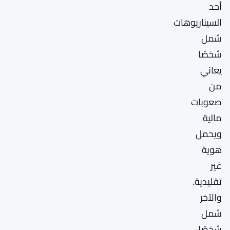
أحد
السيناريوهات
شمل
شخصًا
يعاني
من
صعوبات
مالية
ويحمل
هوية
غير
تقليدية.
والآخر
شمل
شخصًا