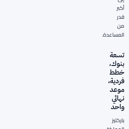
أكبر
قدر
من
المساعدة.
تسعة
بنوك،
خطط
فردية،
موعد
نهائي
واحد
باركليز