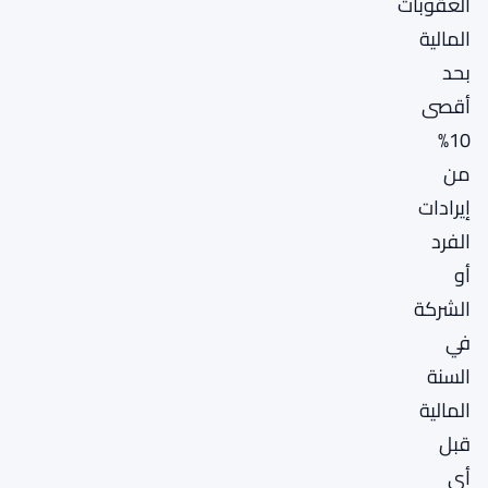
العقوبات
المالية
بحد
أقصى
10%
من
إيرادات
الفرد
أو
الشركة
في
السنة
المالية
قبل
أي