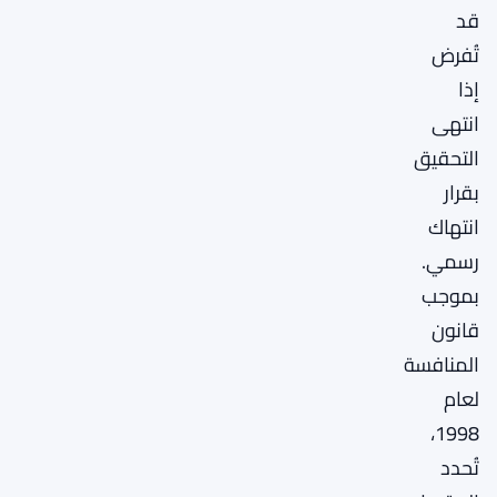
قد
تُفرض
إذا
انتهى
التحقيق
بقرار
انتهاك
رسمي.
بموجب
قانون
المنافسة
لعام
1998،
تُحدد