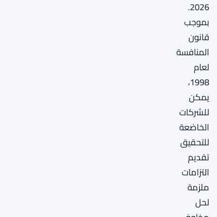
2026.
بموجب
قانون
المنافسة
لعام
1998،
يمكن
للشركات
الخاضعة
للتحقيق
تقديم
التزامات
ملزمة
لحل