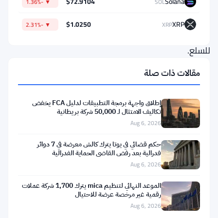
$72.9104
Solana
▼ -1.36%
SOL
أسواق
العقود
$1.0250
XRP
▼ -2.31%
XRP
الآجلة
للسلع.
مقالات ذات صلة
فتحت
هيئة
إطلاق واجهة برمجة التطبيقات لدليل FCA يخفض
السلوك
تكاليف الامتثال لـ 50,000 شركة بريطانية
المالي
Aug 6, 2026
تحقيقًا
حكم قضائي في يوتا يترك كالش معرضة في 7 دوائر
رسميًا
فدرالية بعد رفض القاضي الحماية الفدرالية
Aug 6, 2026
في
11
الموعد النهائي لتنظيم mica يترك 1,700 شركة عملات
رقمية غير مرخصة عرضة للاحتيال
متداولًا
Aug 6, 2026
نشطًا