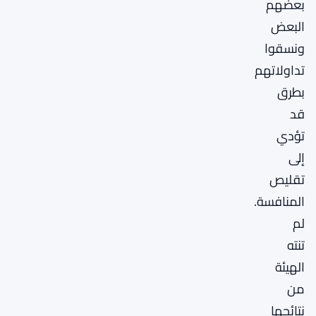
بعضهم
البعض
ونسقوا
تداولاتهم
بطرق
قد
تؤدي
إلى
تقليص
المنافسة.
لم
تنته
الهيئة
من
نتائجها