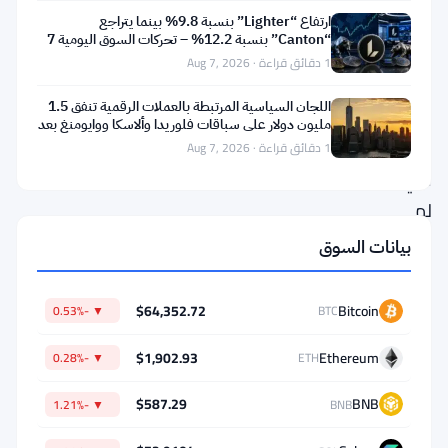
جنيه
ارتفاع “Lighter” بنسبة 9.8% بينما يتراجع
“Canton” بنسبة 12.2% – تحركات السوق اليومية 7
إسترليني.
أغسطس
1 دقائق قراءة · Aug 7, 2026
والكثير
اللجان السياسية المرتبطة بالعملات الرقمية تنفق 1.5
من
مليون دولار على سباقات فلوريدا وألاسكا ووايومنغ بعد
الأسئلة
تعثر
1 دقائق قراءة · Aug 7, 2026
التي
لم
تُجاب
بيانات السوق
بعد
حول
$64,352.72
Bitcoin
▼ -0.53%
BTC
ما
$1,902.93
Ethereum
▼ -0.28%
ETH
حدث
بالفعل
$587.29
BNB
▼ -1.21%
BNB
داخل