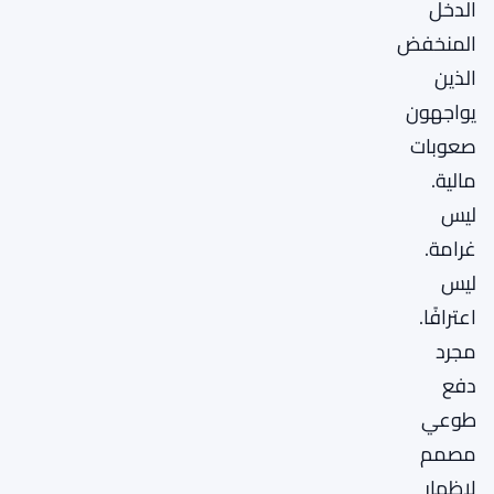
الدخل
المنخفض
الذين
يواجهون
صعوبات
مالية.
ليس
غرامة.
ليس
اعترافًا.
مجرد
دفع
طوعي
مصمم
لإظهار