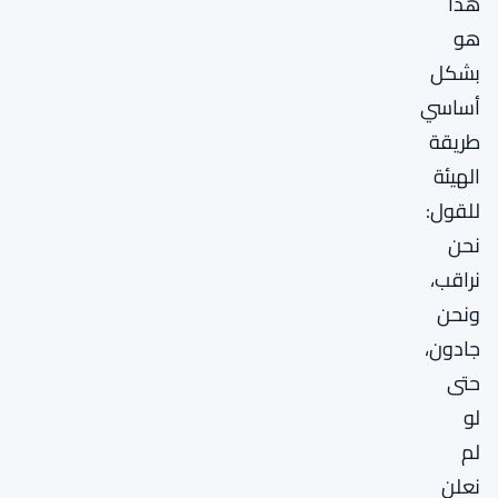
هذا
هو
بشكل
أساسي
طريقة
الهيئة
للقول:
نحن
نراقب،
ونحن
جادون،
حتى
لو
لم
نعلن