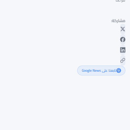
قراءة
مشاركة:
تابعنا على Google News
التحقيق
في
11
متداولاً
للسلع
في
بريطانيا