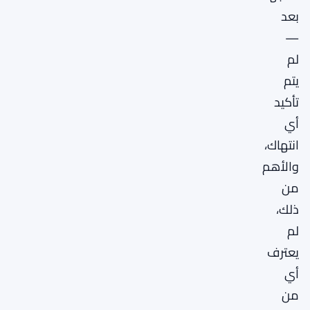
بعد
—
لم
يتم
تأكيد
أي
انتهاك،
والأهم
من
ذلك،
لم
يعترف
أي
من