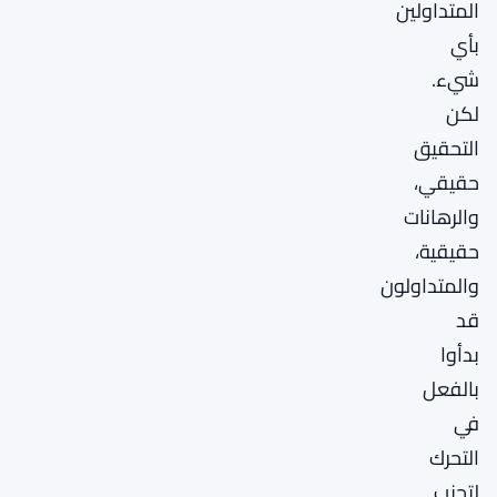
المتداولين
بأي
شيء.
لكن
التحقيق
حقيقي،
والرهانات
حقيقية،
والمتداولون
قد
بدأوا
بالفعل
في
التحرك
لتجنب