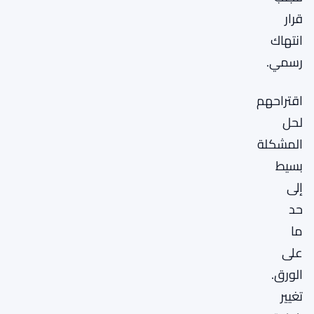
قرار
انتهاك
رسمي.
اقتراحهم
لحل
المشكلة
بسيط
إلى
حد
ما
على
الورق.
تغيير