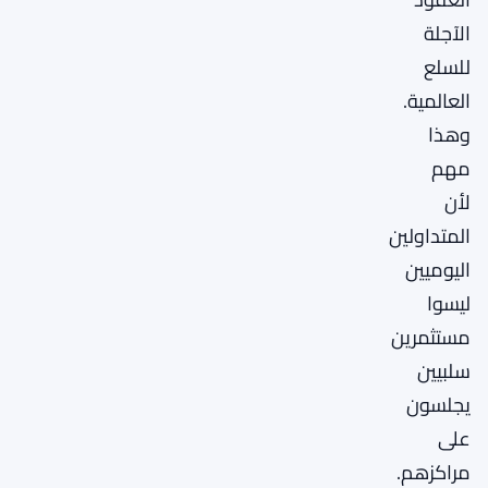
الآجلة
للسلع
العالمية.
وهذا
مهم
لأن
المتداولين
اليوميين
ليسوا
مستثمرين
سلبيين
يجلسون
على
مراكزهم.