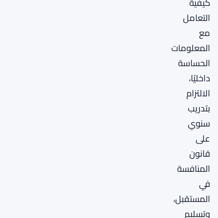
كيفية
التعامل
مع
المعلومات
الحساسة
داخليًا،
الالتزام
بتدريب
سنوي
على
قانون
المنافسة
في
المستقبل،
وتسليم