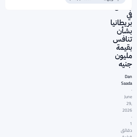
للسلع
في
بريطانيا
بشأن
تنافس
بقيمة
مليون
جنيه
Dan
Saada
·
June
29,
2026
·
1
دقائق