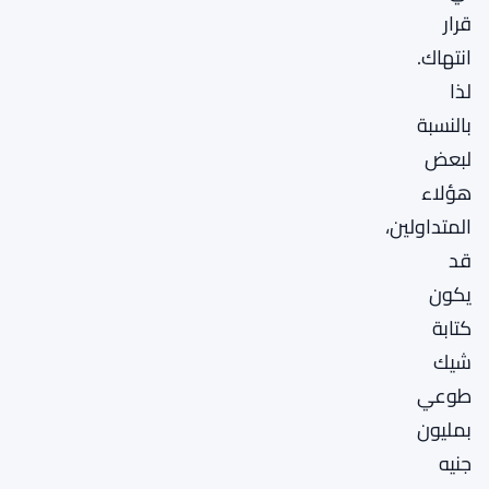
قرار
انتهاك.
لذا
بالنسبة
لبعض
هؤلاء
المتداولين،
قد
يكون
كتابة
شيك
طوعي
بمليون
جنيه