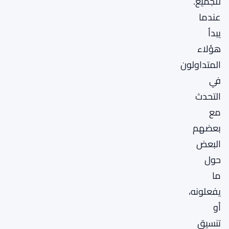
للجميع.
عندما
يبدأ
هؤلاء
المتداولون
في
التحدث
مع
بعضهم
البعض
حول
ما
يفعلونه،
أو
تنسيق