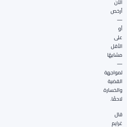
الآن
أرخص
—
أو
على
الأقل
مشابهًا
—
لمواجهة
القضية
والخسارة
لاحقًا.
قال
غرايم