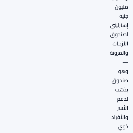
مليون
جنيه
إسترليني
لصندوق
الأزمات
والمرونة
—
وهو
صندوق
يذهب
لدعم
الأسر
والأفراد
ذوي