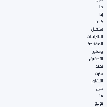
ما
إذا
كانت
ستقبل
الالتزامات
المقترحة
وتغلق
التحقيق.
تمتد
فترة
التشاور
حتى
14
يوليو