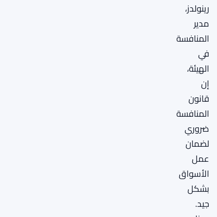
رينولدز،
مدير
المنافسة
في
الهيئة،
إن
قانون
المنافسة
ضروري
لضمان
عمل
الأسواق
بشكل
جيد.