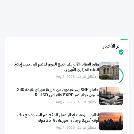
بشأن
تنافس
بقيمة
مليون
جنيه
آخر الأخبار
درجة
ثقة
موثّق
المجتمع
وزارة الخزانة الأمريكية تبيع اليورو لدعم الين دون إبلاغ
46
البنك المركزي الأوروبي
موثّق
91
أصوات
1 دقائق قراءة · Aug 7, 2026
%
حقيقي
آخر تحديث 1 شهر مضت
حاملو XRP يستفيدون من خزينة مورفو بقيمة 280
مليون دولار عبر FXRP لاقتراض RLUSD
1 دقائق قراءة · Aug 7, 2026
أحد
عشر
إطلاق سويفت لإطار عمل الدفع عبر الحدود مع بنك
أوف أمريكا وجي بي مورغان في 25 دولة
متداولاً.
1 دقائق قراءة · Aug 7, 2026
مليون