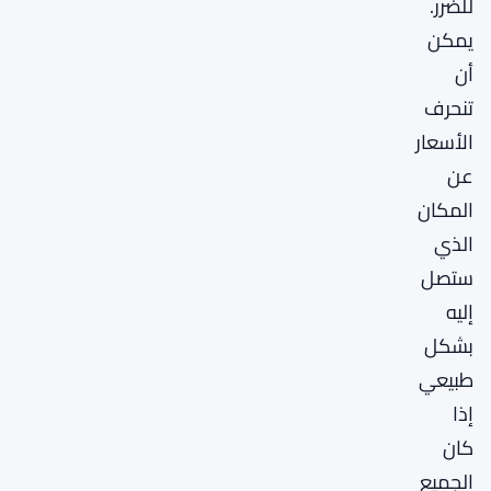
للضرر.
يمكن
أن
تنحرف
الأسعار
عن
المكان
الذي
ستصل
إليه
بشكل
طبيعي
إذا
كان
الجميع