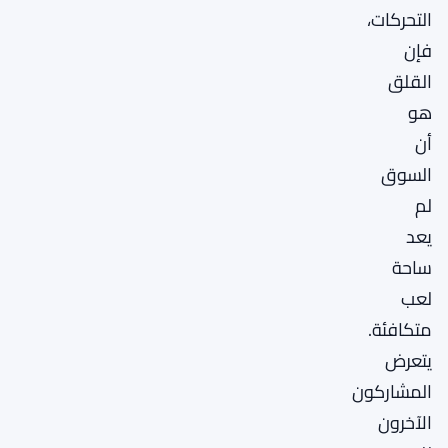
التحركات،
فإن
القلق
هو
أن
السوق
لم
يعد
ساحة
لعب
متكافئة.
يتعرض
المشاركون
الآخرون