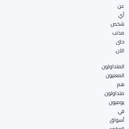
عن
أي
شخص
مذنب
حتى
الآن.
المتداولون
المعنيون
هم
متداولون
يوميون
في
أسواق
العقود