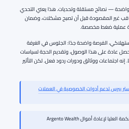
نظيمية التي تستمد مدخلاتها من شريحة ضيقة من
الهيئة التمثيل الشامل أولوية معلنة، ولجنة ممارسي
ك — ليست مجرد نقطة حديث. سواء كان رد فعل
ارته الشركات الصغيرة من قبل. لكن الهيكل موجود،
 واضحة — نصائح مستقلة وتحديات. هذا يعني التحدي
العواقب غير المقصودة قبل أن تصبح مشكلات، وضمان
لفة عملية ضغط مخصصة.
الاستهلاكي، الفرصة واضحة جدًا: الجلوس في الغرفة
ا تحصل عادة على هذا الوصول، وتقديم الحجة لسياسات
 إنه اجتماعات ووثائق ودورات ردود فعل. لكن التأثير