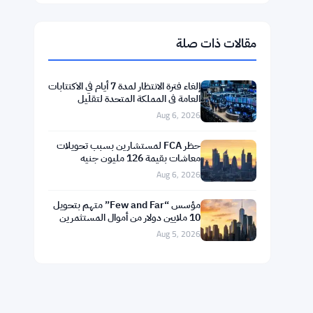
$1,908.64
Ethereum
▲ +2.12%
ETH
$594.50
BNB
▼ -1.03%
BNB
$73.9298
Solana
▼ -0.16%
SOL
$1.0492
XRP
▼ -1.80%
XRP
مقالات ذات صلة
إلغاء فترة الانتظار لمدة 7 أيام في الاكتتابات
العامة في المملكة المتحدة لتقليل
التكاليف
Aug 6, 2026
حظر FCA لمستشارين بسبب تحويلات
معاشات بقيمة 126 مليون جنيه