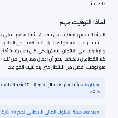
من المهم أن نوضح ما يعنيه “الشركات الصغيرة” هنا. توجد
مجموعة مختلفة من الضغوط مقارنة بالمؤسسات الكبيرة.
اعترفت الهيئة منذ فترة طويلة بأن القواعد المصممة مع ال
المشغلين الصغار، أحيانًا بشكل غير مقصود. هذا هو السب
يبدأ المتقدمون الناجحون أدوارهم الاستشارية بمجرد انتها
ذلك علنًا.
لماذا التوقيت مهم
الهيئة لا تقوم بالتوظيف في فترة هادئة. التنظيم المالي 
— تنفيذ واجب المستهلك لا يزال قيد العمل في النظام، وس
والإشراف على الائتمان الاستهلاكي كان تحت رقابة أكثر
كلا القطاعين بالضغط. يبدو أن إدخال ممارسين من تلك ال