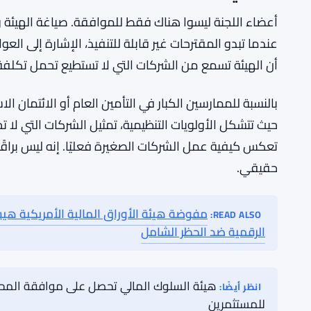
هناك أيضًا حجة أوسع تتعلق بالحوكمة هنا. الهيئات الت
الصناعة تميل إلى إنتاج قواعد تعمل لتلك الشريحة. جعلت 
الشركات الصغيرة هي واحدة من الآليات الملموسة لذل
اللجنة يحرك الأمور بالفعل هو سؤال عادل، وهو سؤال أث
والهيئة تنشر مخرجات اللجنة.
ما الذي يفعله أعضاء اللجنة فعليًا
أعضاء اللجنة ليسوا هناك فقط للموافقة. صياغة الهيئة
عندما تبدو المقترحات غير قابلة للتنفيذ، الإشارة إلى 
أن الهيئة تسمع من الشركات التي لا تستطيع تحمل تك
بالنسبة للممارسين الكبار في التأمين العام أو الائتمان 
حيث تتشكل الأولويات التنظيمية، تمثيل الشركات التي ل
تعكس كيفية عمل الشركات الصغيرة فعليًا. إنه ليس براقًا.