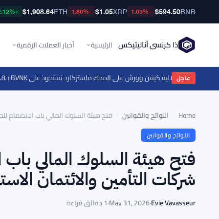
$1,908.64
ETH
$1.05
XRP
$594.50
BNB
+2.12%
-1.80%
-1.03%
ذا كرنسي أناليتيكس
الرئيسية
أخبار العملات الرقمية
لي تضع استقلالية كيفن وورش على المحك
·
ماستركارد تستحوذ على BVNK بـ1.8 مليار دولار وتختبر الامتثال للعملات المستقرة مع بوردرلس
عاجل
Home
›
اللوائح والقوانين
›
فتح هيئة السلوك المالي باب الانضمام للج
اللوائح والقوانين
فتح هيئة السلوك المالي باب ا
شركات التأمين والائتمان الاسته
Evie Vavasseur
·
May 31, 2026
·
1 دقائق قراءة