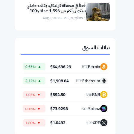
المستقرة مع بوردرلس
1 دقائق قراءة · Aug 6, 2026
خسائر بقيمة 85 مليون دولار لشركة
Galaxy Digital في الربع الثاني بسبب
تراجع العملات الرقمية
1 دقائق قراءة · Aug 6, 2026
الحيتان تضيف 190,000 بيتكوين منذ
ديسمبر مع إشارات قاع السوق الهابطة
1 دقائق قراءة · Aug 6, 2026
خطأ في محفظة كولدكارد يكلف حاملي
بيتكوين أكثر من 1,596 عملة و100
مليون دولار
1 دقائق قراءة · Aug 6, 2026
بيانات السوق
$64,696.29
Bitcoin
▲ +0.65%
BTC