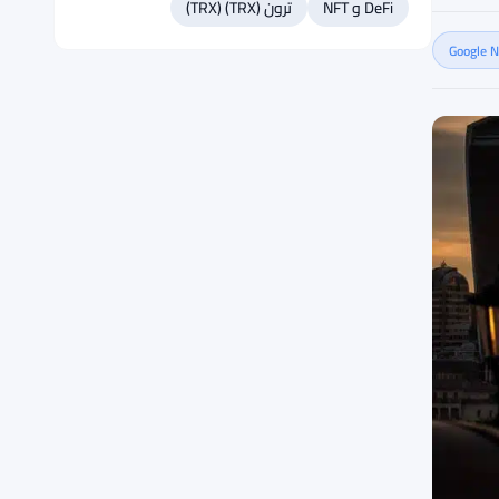
DeFi و NFT
ترون (TRX) (TRX)