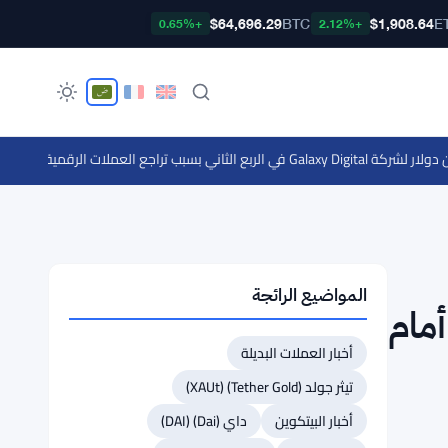
$64,696.29
BTC
$1,908.64
E
+0.65%
+2.12%
·
الحيتان تضيف 190,000 بيتكوين منذ ديسمبر مع إشارات قاع السو
المواضيع الرائجة
أمام
أخبار العملات البديلة
تيثر جولد (Tether Gold) (XAUt)
أخبار البيتكوين
داي (Dai) (DAI)