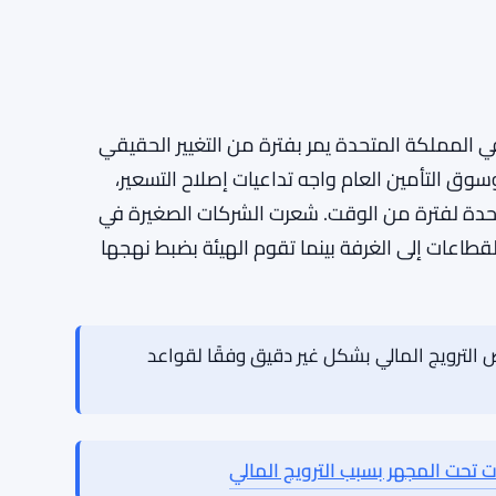
 اللجنة تحديدًا لأن الشركات الصغيرة المنظمة تواجه
 قيود رأس المال، فرق الامتثال الأصغر، هوامش
الربح الضيقة — العبء التنظيمي يختلف عندما لا يكون لديك قسم مكون من 40 محاميًا لامتصاصه. لقد
شركات الكبيرة في الاعتبار يمكن أن تؤثر سلبًا على
ب الأساسي لوجود اللجنة.
ء عملية الاختيار. لم يتم تحديد جدول زمني محدد بعد
في المملكة المتحدة يمر بفترة من التغيير الحقيقي
وق التأمين العام واجه تداعيات إصلاح التسعير،
 حدة لفترة من الوقت. شعرت الشركات الصغيرة في
قطاعات إلى الغرفة بينما تقوم الهيئة بضبط نهجها