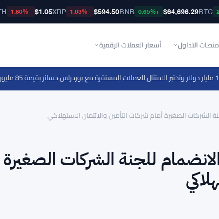
TH
$1.05
XRP
$594.50
BNB
$64,696.29
BTC
-1.80%
-1.03%
+0.65%
منصات التداول
أسعار العملات الرقمية
·
خسائر بقيمة 85 مليون دولار لشركة Galaxy Digital في الربع الثاني بسبب تراجع العملات الرقمية
نة الشركات الصغيرة أمام شركات التأمين والائتمان الاستهلاكي
لانضمام للجنة الشركات الصغيرة 
لاكي