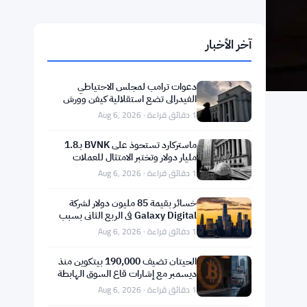
آخر الأخبار
دعوات ترامب لمجلس الاحتياطي
الفيدرالي تضع استقلالية كيفن وورش
على المحك
1 دقائق قراءة · Aug 6, 2026
ماستركارد تستحوذ على BVNK بـ1.8
مليار دولار وتختبر الامتثال للعملات