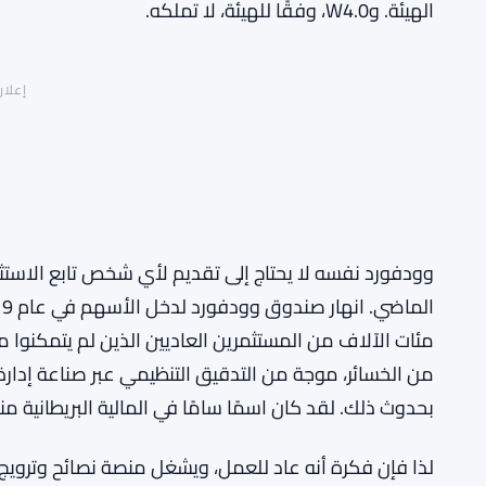
الهيئة. وW4.0، وفقًا للهيئة، لا تملكه.
إعلان