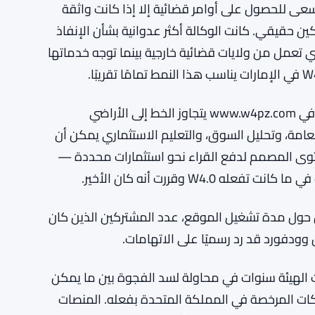
هيئة السلوك المالي تخفض عبء تقارير المناخ، مما يوفر لشركات الاستثمار البريطانية 20
 مليون جنيه سنوياً
سعى للحصول على أوامر قضائية إلا إذا كانت واثقة
ن حقيقي. كانت الوكالة أكثر عدوانية بشأن الإنفاذ
ي تعمل من ولايات قضائية خارجية بينما توجه خدماتها
السؤال القانوني الأوسع هو ما إذا كان نموذج الاشتراك في www.w4pz.com يتجاوز الخط إلى الأراضي
ة العامة، وتحليل السوق، والتعليم الاستثماري يمكن أن
ة — أو المحتوى المصمم لدفع القراء نحو استثمارات محددة —