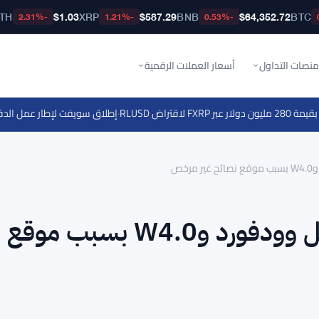
TH
$1.03
XRP
$587.29
BNB
$64,352.72
BTC
-2.31%
-1.21%
-0.53%
منصات التداول
أسعار العملات الرقمية
·
إطلاق سويفت لإطار عمل الدفع عبر ا
خص
هيئة السلوك المالي تقاضي نيل وودفورد وW4.0 بسبب موقع