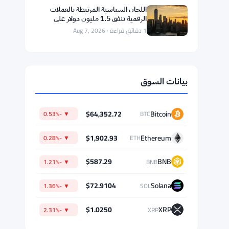
لاقتراض RLUSD
1 دقائق قراءة · Aug 7, 2026
إطلاق سويفت لإطار عمل الدفع عبر
الحدود مع بنك أوف أمريكا وجي بي
مورغان في 25 دولة
1 دقائق قراءة · Aug 7, 2026
ارتفاع “Lighter” بنسبة 9.8% بينما
يتراجع “Canton” بنسبة 12.2% –
تحركات السوق اليومية 7 أغسطس
1 دقائق قراءة · Aug 7, 2026
اللجان السياسية المرتبطة بالعملات
الرقمية تنفق 1.5 مليون دولار على
سباقات فلوريدا وألاسكا ووايومنغ بعد
1 دقائق قراءة · Aug 7, 2026
تعثر
بيانات السوق
$64,352.72
Bitcoin
▼ -0.53%
BTC