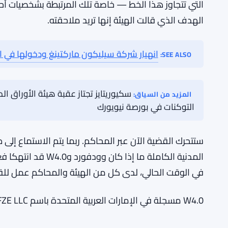
عادة لا يفعل ذلك. يبدو أن هيئة السلوك المالي قد نظرت في ما كانت تفعله 0
لم يتم الإعلان عن جدول زمني للإجراءات. لا توجد تفاص
لديه، أو مقدار الإيرادات التي حققها. غير واضح ما إذا كا
ما ليس غامضًا هو اتجاه هيئة السلوك المالي. لقد أمضت
أن تفعله الشركات الخارجية غير المرخصة وما يُسمح للش
التي تتجاوز هذا الخط — خاصة تلك المرتبطة بشخصيات أح
الهدف الذي قالت الهيئة إنها تريد ملاحقته.
انهيار شركة سيليكون ماركتينغ ودخولها في ال
SEE ALSO:
المزيد من السياق:
التوكنات في بورصة نيويورك