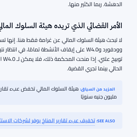
وودفورد نفسه لا يحتاج إلى تقديم لأي شخص تابع الاستثم
مئات الآلاف من المستثمرين العاديين الذين لم يتمكنوا 
من الخسائر، موجة من التدقيق التنظيمي عبر صناعة إدار
بحدوث ذلك. لقد كان اسمًا سامًا في المالية البريطانية من
لذا فإن فكرة أنه عاد للعمل، ويشغل منصة نصائح وتروي
الدهشة. ربما الكثير منها.
الأمر القضائي الذي تريده هيئة السلوك المالي
لا تبحث هيئة السلوك المالي عن غرامة فقط هنا. إنها 
وودفورد وW4.0 على إيقاف الأنشطة تمامًا، في 
الحالي بينما تجري القضية.