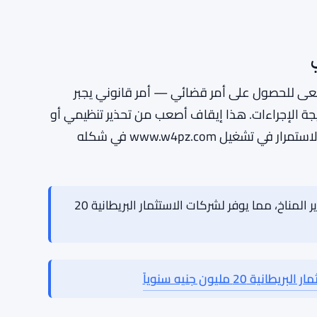
ار في التجزئة في المملكة المتحدة خلال العقد
الماضي. انهار صندوق وودفورد لدخل الأسهم في عام 2019 بعد أن أغلق الصندوق عمليات السحب، مما حاصر
من استرداد أموالهم. كانت العواقب هائلة — مليارات
ة الصناديق، وتحقيق طويل الأمد حول كيفية السماح
ذ ذلك الحين.
ج مدفوعة من كيان مسجل في الإمارات، ستثير
تسعى للحصول على أمر قضائي — أمر قانوني يجبر
انتظار نتيجة الإجراءات. هذا إيقاف أصعب من تحذير تنظيمي أو
توبيخ علني. إذا منحت المحكمة ذلك، فلا يمكن لـ W4.0 الاستمرار في تشغيل www.w4pz.com في شكله