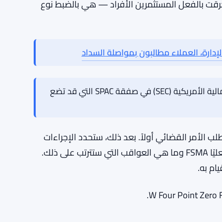
W4. وقررت أنه كان الأخير.
يل حول مدة تشغيل الموقع، عدد المشتركين الذين كان
ن وودفورد قد رد رسميًا على الاتهامات.
 الهيئة سنوات في محاولة لسد الفجوة بين ما يمكن
ركات المرخصة في المملكة المتحدة بفعله. المنصات
رقت بالفعل المستثمرين الأفراد — هي بالضبط نوع
إدارة، العملاء مطالبون بمواصلة السداد
سكيوريتايز تجتاز عقبة هيئة الأوراق المالية الأمريكية (SEC) في صفقة SPAC التي قد تضع