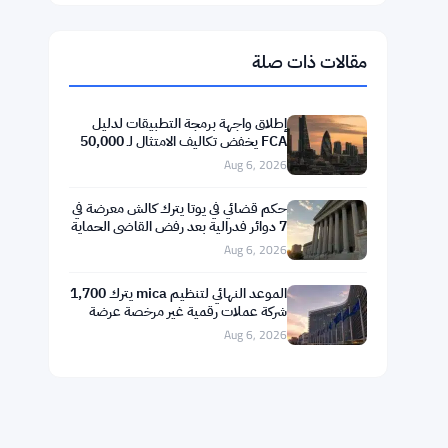
$1,902.93
Ethereum
▼ -0.28%
ETH
$587.29
BNB
▼ -1.21%
BNB
$72.9104
Solana
▼ -1.36%
SOL
$1.0250
XRP
▼ -2.31%
XRP
مقالات ذات صلة
إطلاق واجهة برمجة التطبيقات لدليل
FCA يخفض تكاليف الامتثال لـ 50,000
شركة بريطانية
Aug 6, 2026
حكم قضائي في يوتا يترك كالش معرضة في
7 دوائر فدرالية بعد رفض القاضي الحماية