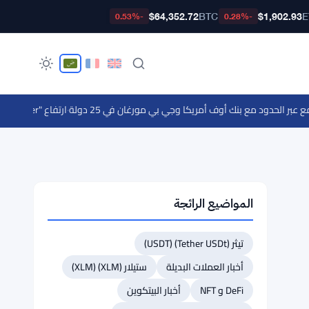
$64,352.72
BTC
$1,902.93
E
-0.53%
-0.28%
لحدود مع بنك أوف أمريكا وجي بي مورغان في 25 دولة
·
ارتفاع "Lighter" بنسبة 9.8% بينما يتراجع "Canton" بنسبة 12.2% - تحركات السوق اليومية 7 أغسطس
المواضيع الرائجة
تيثر (Tether USDt) (USDT)
أخبار العملات البديلة
ستيلار (XLM) (XLM)
DeFi و NFT
أخبار البيتكوين