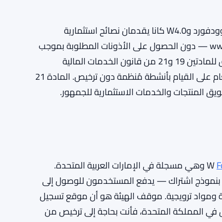
الادعاء الأساسي لهيئة السلوك المالي بسيط إلى حد ما: وودفورد وW4.0 كانا يقدمان نصائح استثمارية
ويشغلان ترويجًا ماليًا عبر موقع اشتراك — www.w4pz.com — دون الحصول على الأذونات المطلوبة بموجب
القانون البريطاني. وفقًا للهيئة، فإن هذا يضعهم في خرق للمادتين 19 و21 من قانون الخدمات المالية
والأسواق لعام 2000، FSMA. المادة 19 تغطي الحظر العام على القيام بأنشطة مُنظمة دون ترخيص. المادة 21
ويق المنتجات والخدمات الاستثمارية للجمهور.
F
Point Zero FZE LLC وهي مسجلة في الإمارات العربية المتحدة.
 في مركز كل هذا، www.w4pz.com، يعمل بنموذج اشتراك — يدفع المستخدمون للوصول إلى
مة ومواد ترويجية. موقف الهيئة هو أن موقع تسجيل
 في المملكة المتحدة، فأنت بحاجة إلى ترخيص من