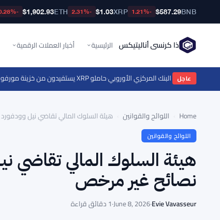
$1,902.93
ETH
$1.03
XRP
$587.29
BNB
-0.28%
-2.31%
-1.21%
ذا كرنسي أناليتيكس
الرئيسية
أخبار العملات الرقمية
الين دون إبلاغ البنك المركزي الأوروبي
·
حاملو XRP يستفيدون من خزينة مورفو بقيمة 280 مليون دولار عبر FXRP لاقتراض RLUSD
عاجل
Home
›
اللوائح والقوانين
›
هيئة السلوك المالي تقاضي نيل وودفورد وW4.0 بسبب موقع نصائح غير مر
اللوائح والقوانين
نصائح غير مرخص
Evie Vavasseur
·
June 8, 2026
·
1 دقائق قراءة