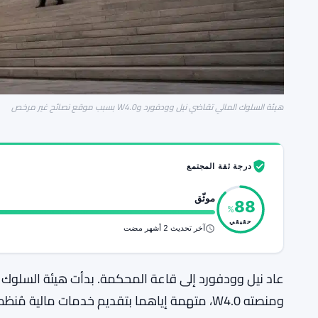
هيئة السلوك المالي تقاضي نيل وودفورد وW4.0 بسبب موقع نصائح غير مرخص
درجة ثقة المجتمع
موثّق
88
%
حقيقي
آخر تحديث 2 أشهر مضت
عاد نيل وودفورد إلى قاعة المحكمة. بدأت هيئة السلوك ا
ومنصته W4.0، متهمة إياهما بتقديم خدمات مال