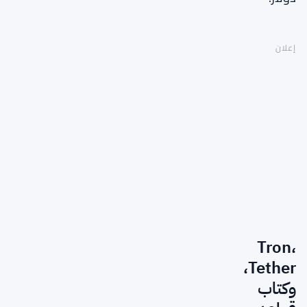
إعلان
Tron،
Tether،
وكتاب