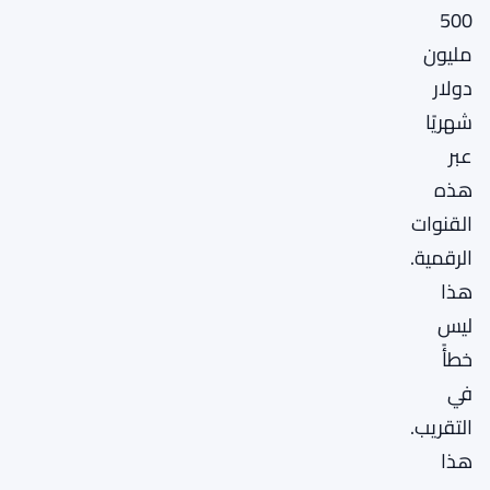
500
مليون
دولار
شهريًا
عبر
هذه
القنوات
الرقمية.
هذا
ليس
خطأً
في
التقريب.
هذا