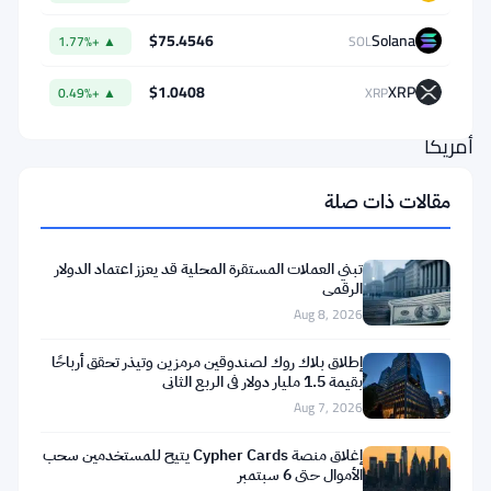
ريغان
الوطني
$75.4546
Solana
▲ +1.77%
SOL
الاقتصادي
$1.0408
XRP
▲ +0.49%
XRP
أن
أمريكا
قد
مقالات ذات صلة
صادرت
الآن
تبني العملات المستقرة المحلية قد يعزز اعتماد الدولار
مجموع
الرقمي
ما
Aug 8, 2026
يقارب
إطلاق بلاك روك لصندوقين مرمزين وتيذر تحقق أرباحًا
مليار
بقيمة 1.5 مليار دولار في الربع الثاني
Aug 7, 2026
دولار
من
إغلاق منصة Cypher Cards يتيح للمستخدمين سحب
الأموال حتى 6 سبتمبر
أصول