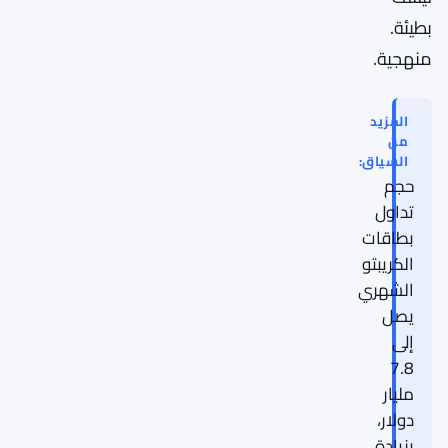
بطيئة.
منهجية.
المزيد
من
السياق:
حجم
تداول
بطاقات
الكريبتو
الشهري
يصل
إلى
7.8
مليار
دولار،
بزيادة