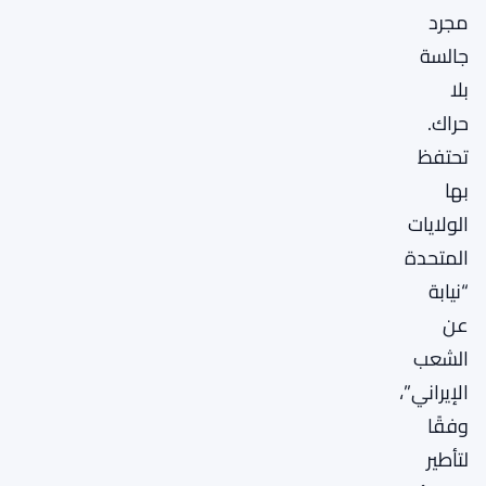
مجرد
جالسة
بلا
حراك.
تحتفظ
بها
الولايات
المتحدة
“نيابة
عن
الشعب
الإيراني”،
وفقًا
لتأطير