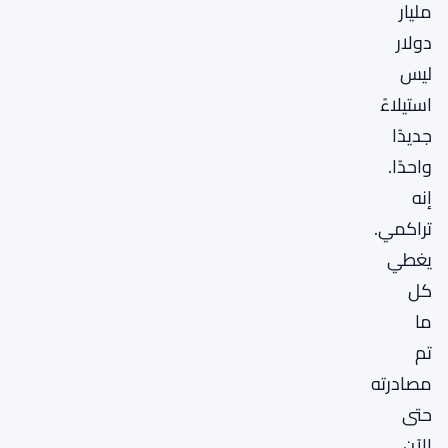
مليار
دولار
ليس
استيلاءً
جديدًا
واحدًا.
إنه
تراكمي.
يغطي
كل
ما
تم
مصادرته
حتى
الآن