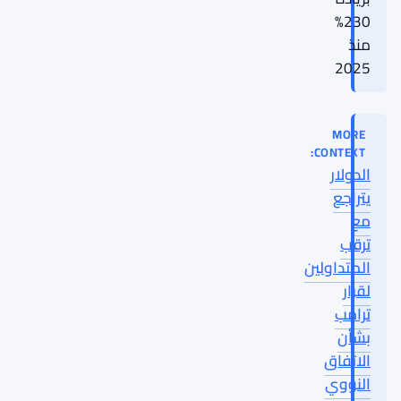
230%
منذ
2025
MORE
CONTEXT:
الدولار
يتراجع
مع
ترقب
المتداولين
لقرار
ترامب
بشأن
الاتفاق
النووي