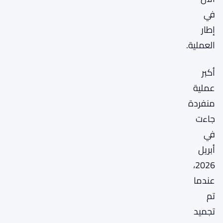
في
إطار
العملية.
أكبر
عملية
منفردة
جاءت
في
أبريل
2026،
عندما
تم
تجميد