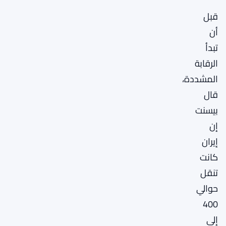
قبل
أن
تبدأ
الرقابة
المشددة،
قال
بيسنت
إن
إيران
كانت
تنقل
حوالي
400
إلى