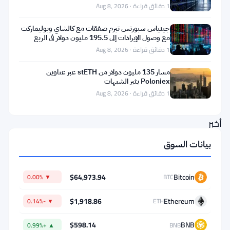
1 دقائق قراءة · Aug 8, 2026
يكن
لدى
جينياس سبورتس تبرم صفقات مع كالشاي وبوليماركت
مع وصول الإيرادات إلى 195.5 مليون دولار في الربع
سكوت
الثاني
1 دقائق قراءة · Aug 8, 2026
بيسنت
مسار 135 مليون دولار من stETH عبر عناوين
كلمات
Poloniex يثير الشبهات
مهادنة.
1 دقائق قراءة · Aug 8, 2026
فقد
أخبر
وزير
بيانات السوق
الخزانة
الأمريكي
$64,973.94
Bitcoin
▼ 0.00%
BTC
الجمهور
$1,918.86
Ethereum
في
▼ -0.14%
ETH
منتدى
$598.14
BNB
▲ +0.99%
BNB