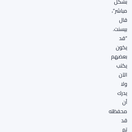
بشكل
مباشر”،
قال
بيسنت.
“قد
يكون
بعضهم
يكتب
الآن
ولا
يدرك
أن
محفظته
قد
تم