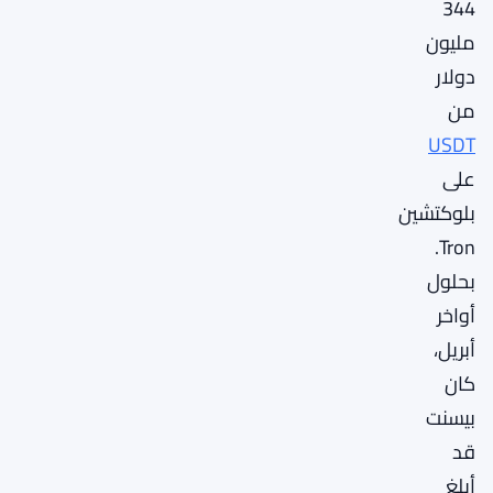
344
مليون
دولار
من
USDT
على
بلوكتشين
Tron.
بحلول
أواخر
أبريل،
كان
بيسنت
قد
أبلغ