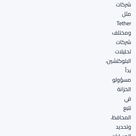
شركات
مثل
Tether
ومختلف
شركات
تحليلات
البلوكتشين،
بدأ
مسؤولو
الخزانة
في
تتبع
المحافظ،
وتحديد