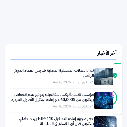
مليار
دولار
من
العملات
الرقمية
الإيرانية
مع
توقف
محافظ
Tron
آخر الأخبار
تبني العملات المستقرة المحلية قد يعزز اعتماد الدولار
درجة
الرقمي
ثقة
موثّق
المجتمع
1 دقائق قراءة · Aug 8, 2026
41
موثّق
مؤسس نانسن أليكس سفانفيك يتوقع عدم انخفاض
98
أصوات
%
بيتكوين عن $60,000 مع إعادة تشكيل الأصول المرمزة
حقيقي
للبلوكتشين
1 دقائق قراءة · Aug 8, 2026
آخر تحديث 2 أشهر مضت
خطر هجوم إعادة التشغيل BIP-110 يهدد حاملي
لم
بيتكوين قبل أي انقسام في السلسلة