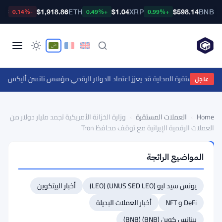
TC
$1,918.86
ETH
$1.04
XRP
$598.14
BNB
-0.14%
+0.49%
+0.99%
عملات المستقرة المحلية قد يعزز اعتماد الدولار الرقمي
·
مؤسس نانسن أليكس سفانفيك يتوقع عدم انخفا
عاجل
Home
›
العملات المستقرة
›
وزارة الخزانة الأمريكية تجمد مليار دولار من
العملات الرقمية الإيرانية مع توقف محافظ Tron
العملات
المواضيع الرائجة
المستقرة
وزارة
يونس سيد ليو (UNUS SED LEO) (LEO)
أخبار البيتكوين
الخزانة
DeFi و NFT
الأمريكية
أخبار العملات البديلة
تجمد
بينانس كوين (BNB) (BNB)