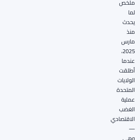
ملخص
لما
يحدث
منذ
مارس
2025،
عندما
أطلقت
الولايات
المتحدة
عملية
الغضب
الاقتصادي
—
وهي