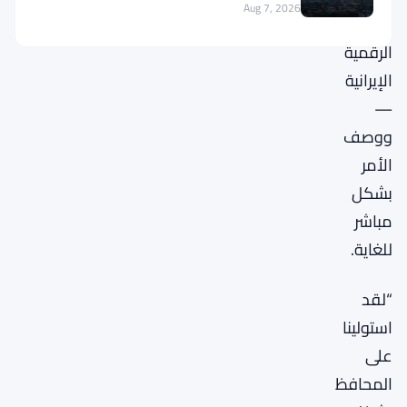
Aug 7, 2026
العملات
الرقمية
الإيرانية
—
ووصف
الأمر
بشكل
مباشر
للغاية.
“لقد
استولينا
على
المحافظ