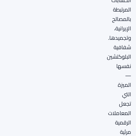
الحسابات
المرتبطة
بالمصالح
الإيرانية،
وتجميدها.
شفافية
البلوكتشين
نفسها
—
الميزة
التي
تجعل
المعاملات
الرقمية
مرئية