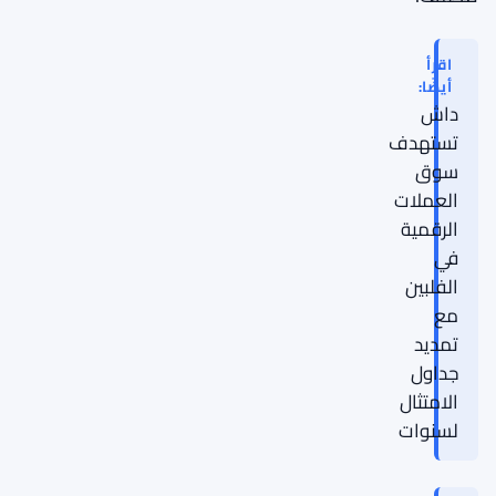
اقرأ
أيضًا:
داش
تستهدف
سوق
العملات
الرقمية
في
الفلبين
مع
تمديد
جداول
الامتثال
لسنوات