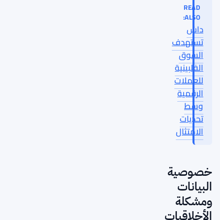
READ
ALSO:
داش
تستهدف
السوق
الفلبينية
للعملات
الرقمية
وسط
تحديات
الامتثال
خصوصية
البيانات
ومشكلة
الأخلاقيات