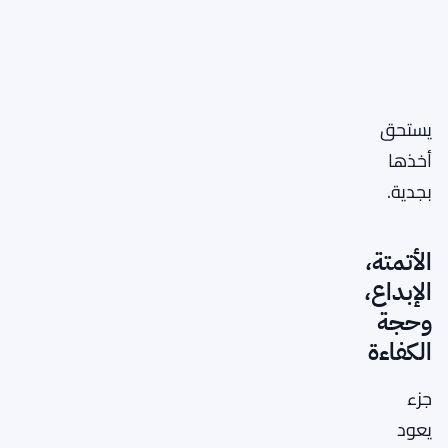
يستحق
أخذها
بجدية.
الأتمتة،
الإبداع،
وحجة
الكفاءة
جزء
يعود