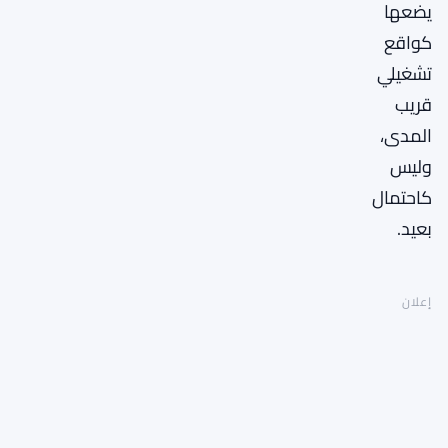
يضعها
كواقع
تشغيلي
قريب
المدى،
وليس
كاحتمال
بعيد.
إعلان