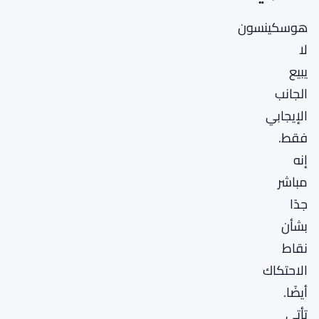
هوسكينسون
لا
يبيع
الجانب
الإيجابي
فقط.
إنه
مباشر
جدًا
بشأن
نقاط
الاحتكاك
أيضًا.
تأتي