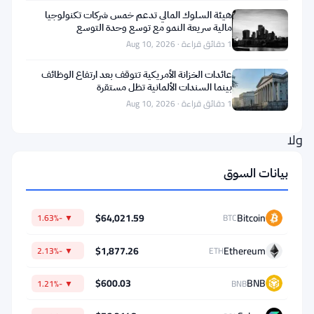
التسويق.
هيئة السلوك المالي تدعم خمس شركات تكنولوجيا
ليس
مالية سريعة النمو مع توسع وحدة التوسع
1 دقائق قراءة · Aug 10, 2026
عن
حركة
عائدات الخزانة الأمريكية تتوقف بعد ارتفاع الوظائف
بينما السندات الألمانية تظل مستقرة
أسعار
1 دقائق قراءة · Aug 10, 2026
كاردانو،
ولا
عن
بيانات السوق
تفرعات
بلوكتشين
$64,021.59
Bitcoin
▼ -1.63%
BTC
—
بل
$1,877.26
Ethereum
▼ -2.13%
ETH
التسويق.
$600.03
BNB
▼ -1.21%
BNB
مؤسس
كاردانو