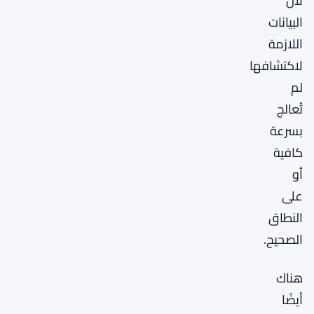
لأن
البيانات
اللازمة
لاكتشافها
لم
تُعالج
بسرعة
كافية
أو
على
النطاق
الصحيح.
هناك
أيضًا