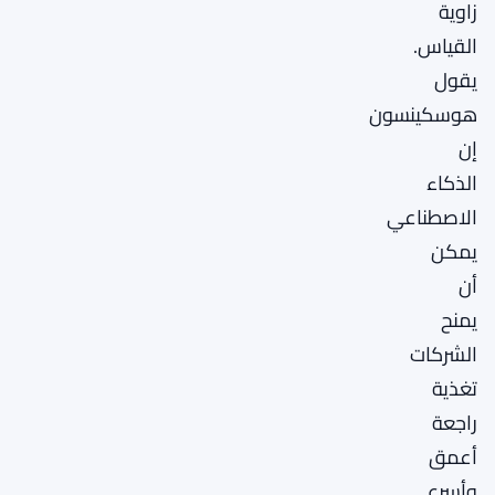
زاوية
القياس.
يقول
هوسكينسون
إن
الذكاء
الاصطناعي
يمكن
أن
يمنح
الشركات
تغذية
راجعة
أعمق
وأسرع