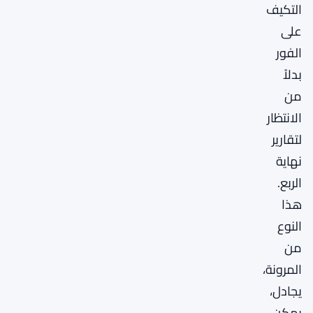
التكيف
على
الفور
بدلاً
من
الانتظار
لتقارير
نهاية
الربع.
هذا
النوع
من
المرونة،
يجادل،
يمكن