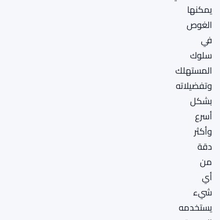
يمكنها
الغوص
في
سلوك
المستهلك
وتفضيلاته
بشكل
أسرع
وأكثر
دقة
من
أي
شيء
يستخدمه