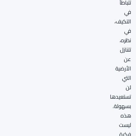
تتباطأ
في
التكيف،
في
نظره،
تتنازل
عن
الأرضية
التي
لن
تستعيدها
بسهولة.
هذه
ليست
فكرة