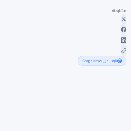
مشاركة:
تابعنا على Google News
تشارلز
هوسكينسون
يرى
الذكاء
الاصطناعي
يعيد
تشكيل
استراتيجيات
التسويق