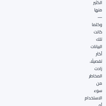
الكثير
منها
—
وكلما
كانت
تلك
البيانات
أكثر
تفصيلًا،
زادت
المخاطر
من
سوء
الاستخدام
أو