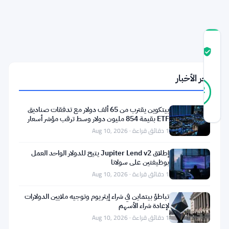
للشركات
درجة
ثقة
موثّق
المجتمع
آخر الأخبار
37
موثّق
92
أصوات
%
حقيقي
بيتكوين يقترب من 65 ألف دولار مع تدفقات صناديق
آخر تحديث 2 أشهر مضت
ETF بقيمة 854 مليون دولار وسط ترقب مؤشر أسعار
المستهلكين
1 دقائق قراءة · Aug 10, 2026
يرغب
إطلاق Jupiter Lend v2 يتيح للدولار الواحد العمل
تشارلز
بوظيفتين على سولانا
هوسكينسون
1 دقائق قراءة · Aug 10, 2026
في
تباطؤ بيتماين في شراء إيثريوم وتوجيه ملايين الدولارات
الحديث
لإعادة شراء الأسهم
عن
1 دقائق قراءة · Aug 10, 2026