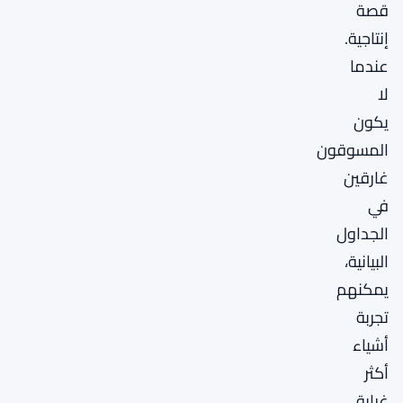
قصة
إنتاجية.
عندما
لا
يكون
المسوقون
غارقين
في
الجداول
البيانية،
يمكنهم
تجربة
أشياء
أكثر
غرابة.