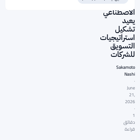
الذكاء
الاصطناعي
يعيد
تشكيل
استراتيجيات
التسويق
للشركات
Sakamoto
Nashi
·
June
21,
2026
·
1
دقائق
قراءة