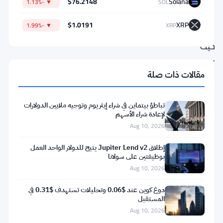
$76.2148
Solana
▼ -1.13%
SOL
يضع
$1.0191
XRP
▼ -1.99%
XRP
رؤية
حيث
يعيد
مقالات ذات صلة
الذكاء
الاصطناعي
صياغة
تباطؤ بيتماين في شراء إيثريوم وتوجيه ملايين الدولارات
لإعادة شراء الأسهم
كيفية
Aug 10, 2026
العثور
إطلاق Jupiter Lend v2 يتيح للدولار الواحد العمل
على
بوظيفتين على سولانا
العملاء
Aug 10, 2026
والوصول
دوغ كوين عند $0.06 وتحليلات تستهدف $0.31 في
إليهم
المستقبل
Aug 10, 2026
والاحتفاظ