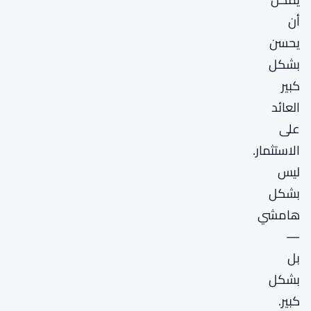
أن
يحسن
بشكل
كبير
العائد
على
الاستثمار.
ليس
بشكل
هامشي
—
بل
بشكل
كبير.