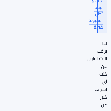
20.7%
بينما
تظل
السيولة
قوية
لذا
يراقب
المتداولون.
عن
كثب.
أي
انحراف
كبير
عن