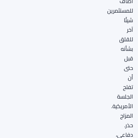
أضاف
للمستثمرين
شيئًا
آخر
للقلق
بشأنه
قبل
حتى
أن
تفتح
الجلسة
الأمريكية.
المزاج
حذر.
دفاعي،