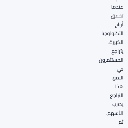
عندما
تخفق
أرباح
التكنولوجيا
الكبيرة،
يتراجع
المستثمرون
في
النمو.
هذا
التراجع
يضرب
الأسهم،
ثم