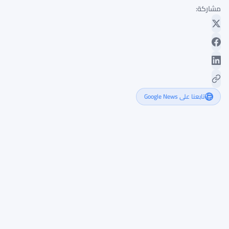
مشاركة:
تابعنا على Google News
بيتكوين
تستقر
قرب
62,000
دولار
بينما
تقلق
أرباح
ميكرون
المتداولين