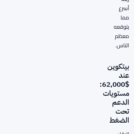
أسرع
مما
يتوقعه
معظم
الناس.
بيتكوين
عند
$62,000:
مستويات
الدعم
تحت
الضغط