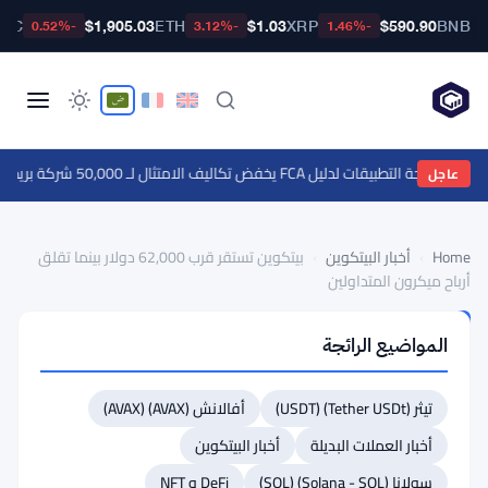
BTC
$1,905.03
ETH
$1.03
XRP
$590.90
BNB
-0.52%
-3.12%
-1.46%
 التطبيقات لدليل FCA يخفض تكاليف الامتثال لـ 50,000 شركة بريطانية
عاجل
Home
›
أخبار البيتكوين
›
بيتكوين تستقر قرب 62,000 دولار بينما تقلق
أرباح ميكرون المتداولين
أخبار
المواضيع الرائجة
البيتكوين
بيتكوين
تيثر (Tether USDt) (USDT)
أفالانش (AVAX) (AVAX)
تستقر
قرب
أخبار العملات البديلة
أخبار البيتكوين
62,000
سولانا (Solana - SOL) (SOL)
DeFi و NFT