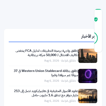
درجة
ثقة
موثّق
المجتمع
24
موثّق
آخر الأخبار
92
أصوات
%
حقيقي
آخر تحديث 1 شهر مضت
إطلاق واجهة برمجة التطبيقات لدليل FCA يخفض
تكاليف الامتثال لـ 50,000 شركة بريطانية
لا
1 دقائق قراءة · Aug 6, 2026
يستطيع
إطلاق بطاقة Western Union Stablecard في 37
بيتكوين
سوقًا عبر سولانا وفيزا
1 دقائق قراءة · Aug 6, 2026
)
BTC
(
التقاط
عقود الأصول الحقيقية في هايبرليكويد تصل إلى 213
مليار دولار مع تدفق 1.6 مليون حامل
أنفاسه.
1 دقائق قراءة · Aug 6, 2026
أكبر