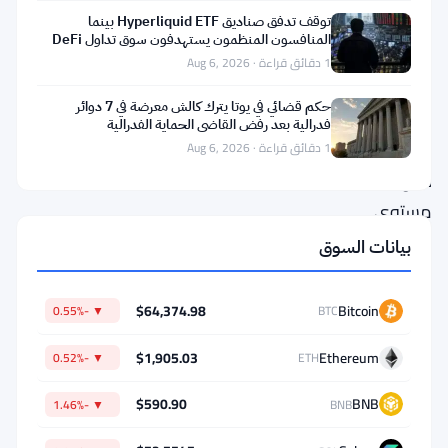
عملة
توقف تدفق صناديق Hyperliquid ETF بينما
المنافسون المنظمون يستهدفون سوق تداول DeFi
رقمية
بقيمة 2-3 مليار دولار
1 دقائق قراءة · Aug 6, 2026
في
حكم قضائي في يوتا يترك كالش معرضة في 7 دوائر
العالم
فدرالية بعد رفض القاضي الحماية الفدرالية
عالقة
1 دقائق قراءة · Aug 6, 2026
حول
مستوى
$62,000،
بيانات السوق
تتحرك
بشكل
$64,374.98
Bitcoin
▼ -0.55%
BTC
جانبي
$1,905.03
Ethereum
▼ -0.52%
ETH
بينما
يحاول
$590.90
BNB
▼ -1.46%
BNB
المتداولون