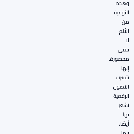
وهذه
النوعية
من
الألم
لا
تبقى
محصورة.
إنها
تتسرب.
الأصول
الرقمية
تشعر
بها
أيضًا،
ربما