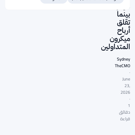
دولار
بينما
تقلق
أرباح
ميكرون
المتداولين
Sydney
TheCMO
·
June
23,
2026
·
1
دقائق
قراءة