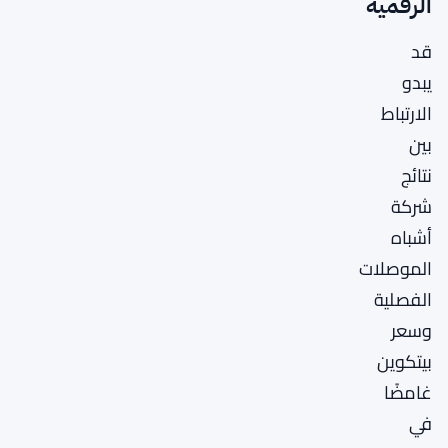
الرقمية
قد
يبدو
الارتباط
بين
نتائج
شركة
أشباه
الموصلات
الفصلية
وسعر
بيتكوين
غامضًا
في