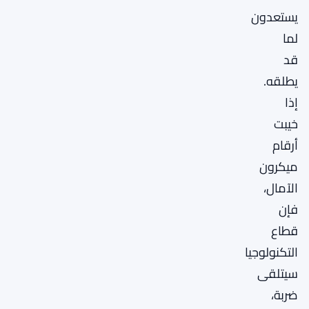
يستعدون
لما
قد
يطلقه.
إذا
خيبت
أرقام
ميكرون
الآمال،
فإن
قطاع
التكنولوجيا
سيتلقى
ضربة،