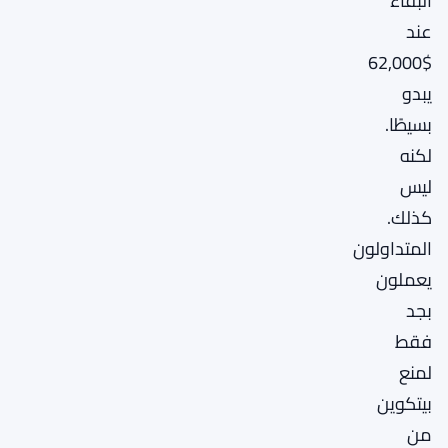
البقاء
عند
$62,000
يبدو
بسيطًا.
لكنه
ليس
كذلك.
المتداولون
يعملون
بجد
فقط
لمنع
بيتكوين
من