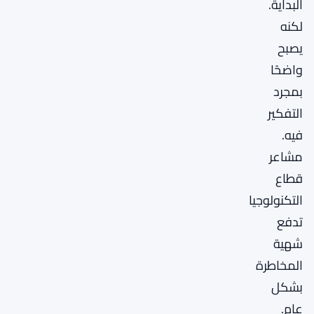
البداية.
لكنه
يصبح
واضحًا
بمجرد
التفكير
فيه.
مشاعر
قطاع
التكنولوجيا
تدفع
شهية
المخاطرة
بشكل
عام.