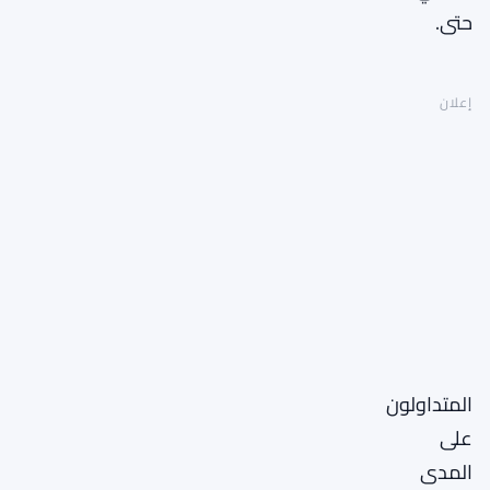
حتى.
إعلان
المتداولون
على
المدى