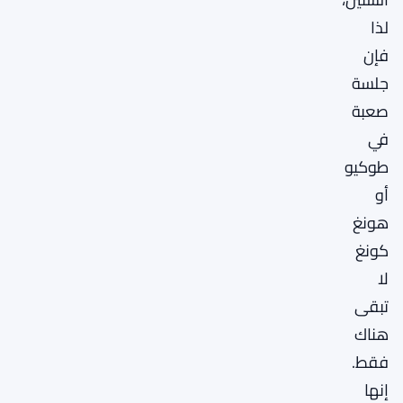
لذا
فإن
جلسة
صعبة
في
طوكيو
أو
هونغ
كونغ
لا
تبقى
هناك
فقط.
إنها