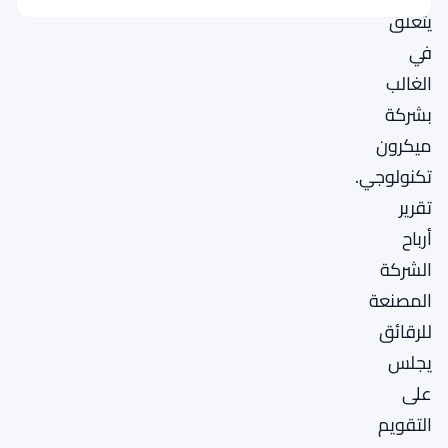
يتعلق
في
الغالب
بشركة
ميكرون
تكنولوجي.
تقرير
أرباح
الشركة
المصنعة
للرقائق
يجلس
على
التقويم