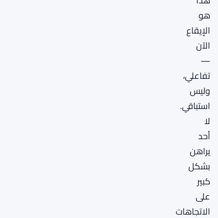
هذا
هو
الإيقاع
الآن
—
تفاعلي،
وليس
استباقي.
لا
أحد
يراهن
بشكل
كبير
على
الاتجاهات