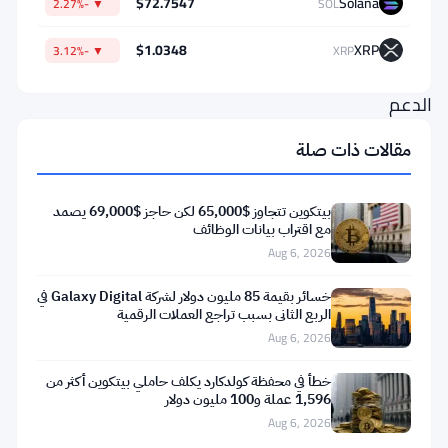
$72.7547
Solana
▼ -2.27%
SOL
الدفاع
عن
$1.0348
XRP
▼ -3.12%
XRP
مستويات
الدعم
المحلية
مقالات ذات صلة
المتبقية.
لا
بيتكوين تتجاوز $65,000 لكن حاجز $69,000 يصمد
أحد
مع اقتراب بيانات الوظائف
Aug 6, 2026
يقوم
بتحركات
خسائر بقيمة 85 مليون دولار لشركة Galaxy Digital في
الربع الثاني بسبب تراجع العملات الرقمية
كبيرة.
Aug 6, 2026
الجميع
ينتظر.
خطأ في محفظة كولدكارد يكلف حاملي بيتكوين أكثر من
1,596 عملة و100 مليون دولار
Aug 6, 2026
الانتظار