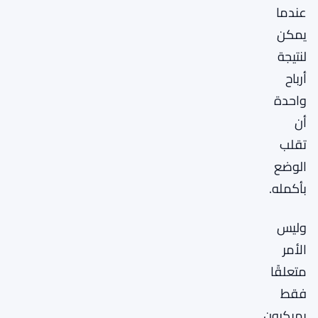
عندما
يمكن
لنتيجة
أرباح
واحدة
أن
تقلب
الوضع
بأكمله.
وليس
الأمر
متعلقًا
فقط
بميكرون.