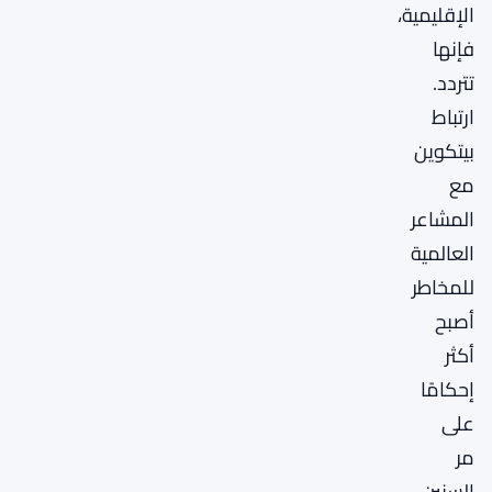
الإقليمية،
فإنها
تتردد.
ارتباط
بيتكوين
مع
المشاعر
العالمية
للمخاطر
أصبح
أكثر
إحكامًا
على
مر
السنين،