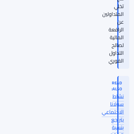
تخلي
المتداولين
عن
الرافعة
المالية
لصالح
التداول
الفوري
READ
ALSO:
نشاط
سولانا
الاجتماعي
يتراجع
بنسبة