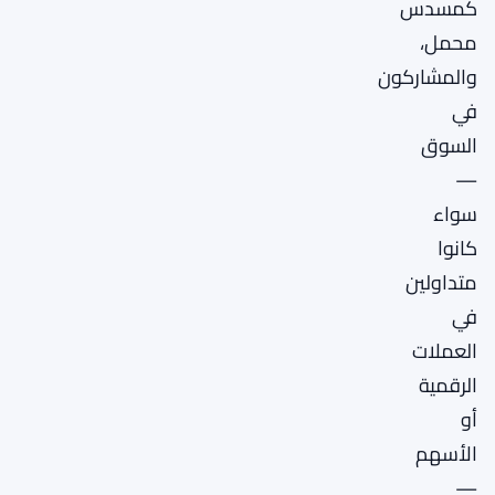
كمسدس
محمل،
والمشاركون
في
السوق
—
سواء
كانوا
متداولين
في
العملات
الرقمية
أو
الأسهم
—