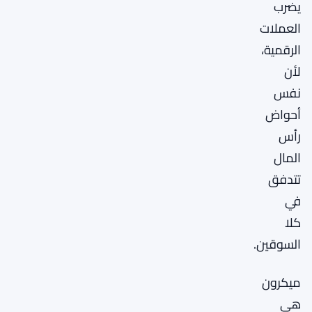
يضرب
العملات
الرقمية،
لأن
نفس
أحواض
رأس
المال
تتدفق
في
كلا
السوقين.
ميكرون
هي