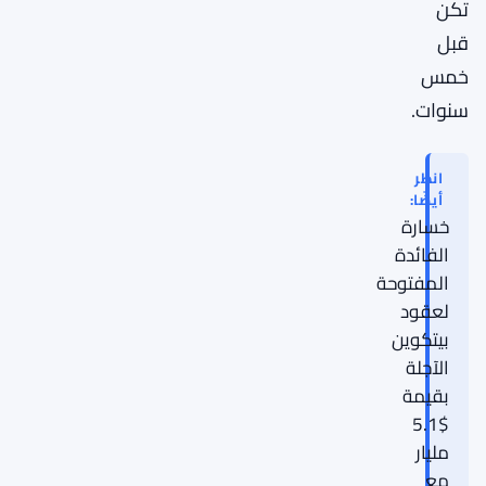
تكن
قبل
خمس
سنوات.
انظر
أيضًا:
خسارة
الفائدة
المفتوحة
لعقود
بيتكوين
الآجلة
بقيمة
$5.1
مليار
مع