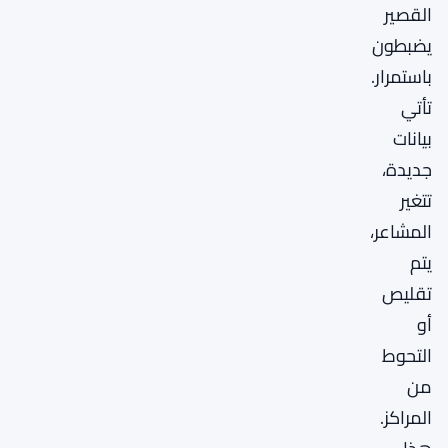
القصير
يضبطون
باستمرار.
تأتي
بيانات
جديدة،
تتغير
المشاعر،
يتم
تقليص
أو
التحوط
من
المراكز.