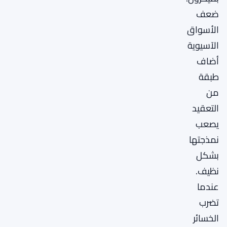
ضعف
الأسواق
الآسيوية
أضاف
طبقة
من
التعقيد
يصعب
نمذجتها
بشكل
نظيف.
عندما
تضرب
الخسائر