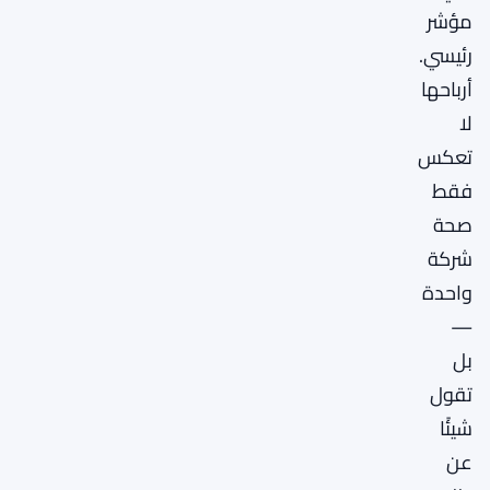
مؤشر
رئيسي.
أرباحها
لا
تعكس
فقط
صحة
شركة
واحدة
—
بل
تقول
شيئًا
عن