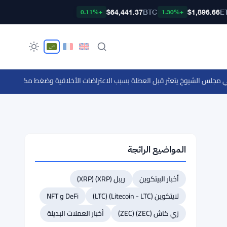
$64,441.37
BTC
$1,896.66
E
+0.11%
+1.30%
لس الشيوخ يتعثر قبل العطلة بسبب الاعتراضات الأخلاقية وضغط مكتب التحقيقات
المواضيع الرائجة
أخبار البيتكوين
ريبل (XRP) (XRP)
لايتكوين (Litecoin - LTC) (LTC)
DeFi و NFT
زي كاش (ZEC) (ZEC)
أخبار العملات البديلة