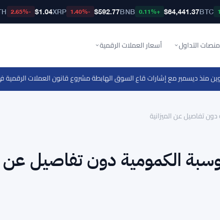
TH
$1.04
XRP
$592.77
BNB
$64,441.37
BTC
-2.65%
-1.40%
+0.11%
منصات التداول
أسعار العملات الرقمية
·
مشروع قانون العملات الرقمية في مج
دون تفاصيل عن الميزانية
حوسبة الكمومية دون تفاصيل عن