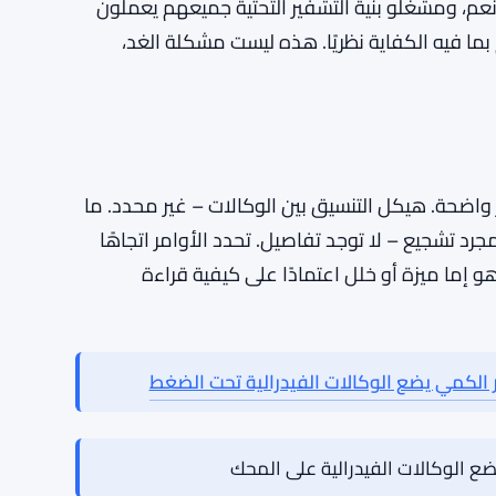
ى الأقل لعالم التشفير والأمن السيبراني. يمكن لأجهزة
ية، كسر بروتوكولات التشفير التي تحمي كل شيء من
الأوامر إلى ترقية التقنيات التشفيرية للتقدم على هذا
 أي جدول زمني، لكن المعهد الوطني للمعايير
ات، لذا هناك أساس قائم للبناء عليه.
نعم، ومشغلو بنية التشفير التحتية جميعهم يعملون
ا فيه الكفاية نظريًا. هذه ليست مشكلة الغد،
ر واضحة. هيكل التنسيق بين الوكالات – غير محدد. ما
د تشجيع – لا توجد تفاصيل. تحدد الأوامر اتجاهًا