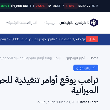
$1,896.66
ETH
$1.04
XRP
$592.77
BNB
+1.30%
-2.65%
-1.40%
ذا كرنسي أناليتيكس
الرئيسية
أخبار العملات الرقمية
1 عملة و100 مليون دولار
·
الحيتان تضيف 190,000 بيتكوين منذ ديسمبر مع إشارات قاع السوق الهابطة
عاجل
Home
›
أخبار البيتكوين
›
ترامب يوقع أوامر تنفيذية للحوسبة الكمومية 
أخبار البيتكوين
ترامب يوقع أوامر تنفيذية لل
الميزانية
James Thorp
·
June 23, 2026
·
1 دقائق قراءة