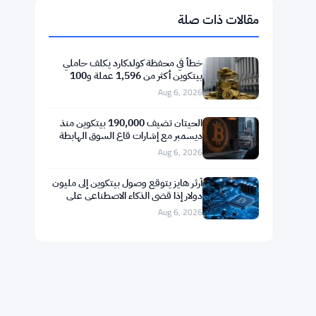
$592.77
BNB
▼ -1.40%
BNB
$73.4642
Solana
▼ -0.88%
SOL
$1.0446
XRP
▼ -2.65%
XRP
مقالات ذات صلة
خطأ في محفظة كولدكارد يكلف حاملي
بيتكوين أكثر من 1,596 عملة و100
مليون دولار
Aug 6, 2026
الحيتان تضيف 190,000 بيتكوين منذ
ديسمبر مع إشارات قاع السوق الهابطة
Aug 6, 2026