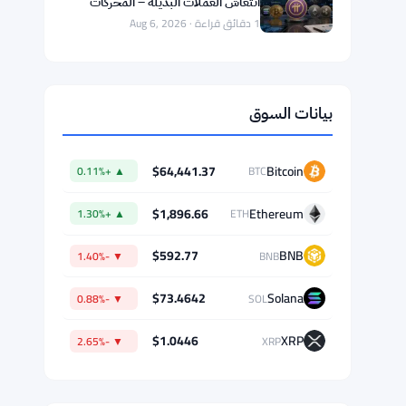
مشروع قانون العملات الرقمية في مجلس
الشيوخ يتعثر قبل العطلة بسبب
الاعتراضات الأخلاقية وضغط مكتب
1 دقائق قراءة · Aug 6, 2026
التحقيقات
إلغاء فترة الانتظار لمدة 7 أيام في الاكتتابات
العامة في المملكة المتحدة لتقليل
التكاليف
1 دقائق قراءة · Aug 6, 2026
شبكة Pi ترتفع بنسبة 13.6% مع
انتعاش العملات البديلة – المحركات
اليومية 6 أغسطس
1 دقائق قراءة · Aug 6, 2026
بيانات السوق
$64,441.37
Bitcoin
▲ +0.11%
BTC
$1,896.66
Ethereum
▲ +1.30%
ETH