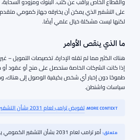
الجزء المتعلق بالتشفير هو على الأرجح الأكثر إلحاحًا، عل
الحاسوب الكمومية، بمجرد أن تصبح قوية بما فيه الكفا
التحويلات المصرفية إلى الاتصالات الحكومية السرية. تدعو 
التهديد. لم يتم تحديد أي المعايير سيتم استبدالها، وعلى
والتكنولوجيا كان يعمل على معايير التشفير بعد الكم لسنو
والقطاع الخاص يراقب عن كثب. البنوك ومزودو السحابة، 
على التشفير الذي يمكن أن يخترقه جهاز كمومي متقدم بم
لكنها ليست مشكلة خيال علمي أيضًا.
ما الذي ينقص الأوامر
هناك الكثير مما لم تقله الإدارة. تخصيصات التمويل – غي
إذا كانت الشركات الخاصة ستحصل على منح أو عقود أو مجر