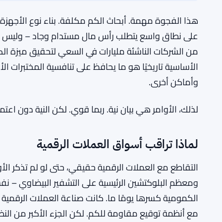
طموحًا دون إخبار أي شخص بكيفية الوصول إلى هناك، وهو 
سياسات واشنطن.
تفويض ترامب لعام 2031 بشأن التشفير الكمي يضع الوكالات الفيدرالية تحت الضغط
MORE CONTEXT:
أمر ترامب لعام 2031 بشأن التشفير الكمومي يضع الوكالات الفيدرالية على المحك
متعلق:
هذا الفجوة مهمة. أبحاث الكم مكلفة. بناء نوع الأجهز
من الشركات الناشئة مليارات في السعي لتحقيق ميزة الك
الأساسية تاريخيًا هو ما يحافظ على تنافسية المختبرات ا
وأماكن أخرى.
لذلك، الأوامر هي بيان نية. ربما قوي. لكن النية دون اعتم