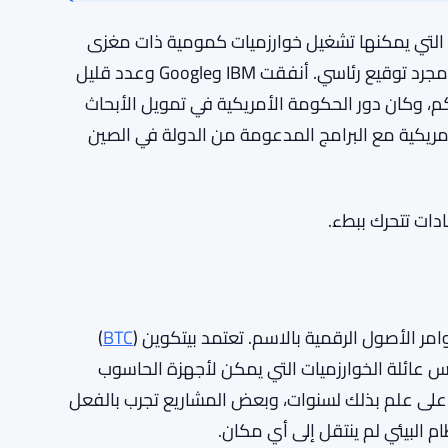
إما ميزة أو خلل اعتمادًا على كيفية قراءة
ة التي يمكنها تشغيل خوارزميات كمومية ذات مغزى
على نطاق واسع يتطلب رأس مال مستدام وجاد – وليس مجرد توقيع رئاسي. أنفقت IBM وGoogle وعدد قليل
م، وكان دور الحكومة الأمريكية في تمويل الأبحاث
لأمريكية مع البرامج المدعومة من الدولة في الصين
ادات تتحرك ببطء.