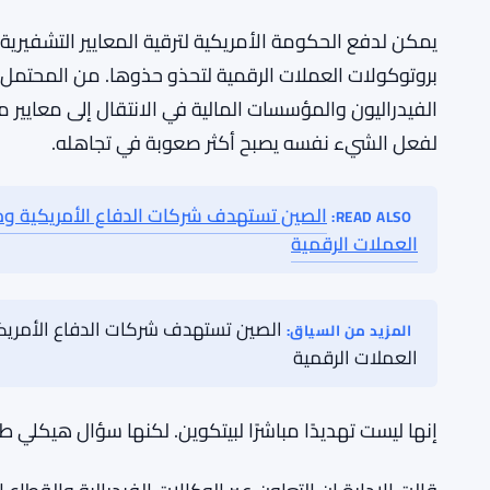
لماذا تراقب أسواق العملات الرقمية
التقاطع مع العملات الرقمية حقيقي، حتى لو لم تذكر الأوا
ومعظم البلوكتشين الرئيسية على التشفير البيضاوي – نف
الكمومية كسرها يومًا ما. كانت صناعة العملات الرقمية
مع أنظمة توقيع مقاومة للكم. لكن الجزء الأكبر من النظا
يمكن لدفع الحكومة الأمريكية لترقية المعايير التشفيرية
بروتوكولات العملات الرقمية لتحذو حذوها. من المحتمل 
الفيدراليون والمؤسسات المالية في الانتقال إلى معايير
لفعل الشيء نفسه يصبح أكثر صعوبة في تجاهله.
الصين تستهدف شركات الدفاع الأمريكية ومو
READ ALSO:
العملات الرقمية