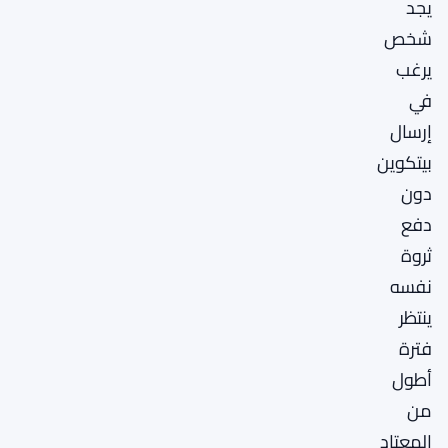
يجد
شخص
يرغب
في
إرسال
بيتكوين
دون
دفع
ثروة
نفسه
ينتظر
فترة
أطول
من
المعتاد