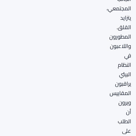
المجتمعي،
يتزايد
القلق.
المطورون
واللاعبون
في
النظام
البيئي
يراقبون
المقاييس
ويرون
أن
الطلب
على