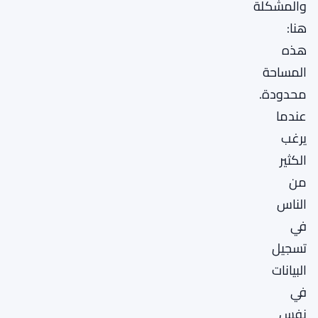
والمشكلة
هنا:
هذه
المساحة
محدودة.
عندما
يرغب
الكثير
من
الناس
في
تسجيل
البيانات
في
نفس