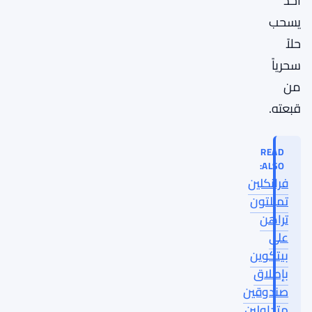
أحد
يسحب
حلاً
سحرياً
من
قبعته.
READ
ALSO:
فرانكلين
تمبلتون
تراهن
على
بيتكوين
بإطلاق
صندوقين
متداولين