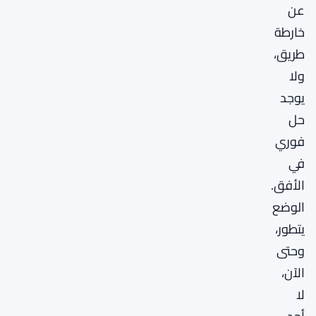
عن
خارطة
طريق،
ولا
يوجد
حل
فوري
في
الأفق.
الوضع
يتطور،
وحتى
الآن،
لا