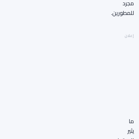
مجرد
للمطورين.
إعلان
ما
يثير