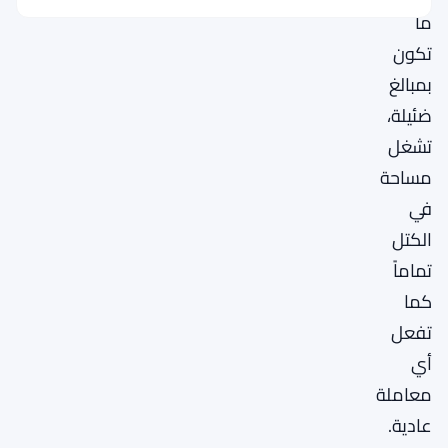
ما
تكون
بمبالغ
ضئيلة،
تشغل
مساحة
في
الكتل
تماماً
كما
تفعل
أي
معاملة
عادية.