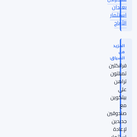
يعيدان
استثمار
الأرباح
المزيد
من
السياق:
فرانكلين
تمبلتون
تراهن
على
بيتكوين
مع
صندوقين
جديدين
لإعادة
استثمار