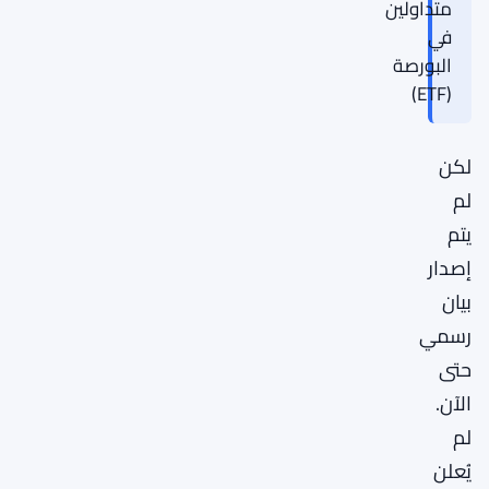
متداولين
في
البورصة
(ETF)
لكن
لم
يتم
إصدار
بيان
رسمي
حتى
الآن.
لم
يُعلن