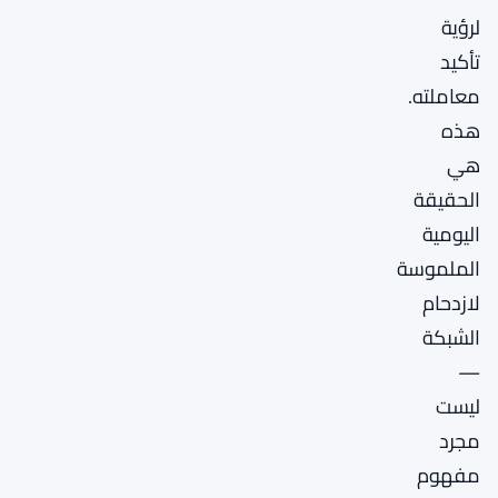
لرؤية
تأكيد
معاملته.
هذه
هي
الحقيقة
اليومية
الملموسة
لازدحام
الشبكة
—
ليست
مجرد
مفهوم