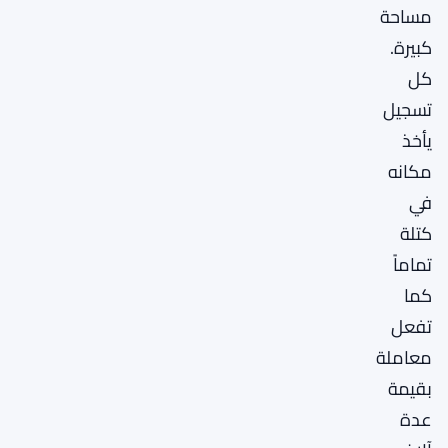
مساحة
كبيرة.
كل
تسجيل
يأخذ
مكانه
في
كتلة
تماماً
كما
تفعل
معاملة
بقيمة
عدة