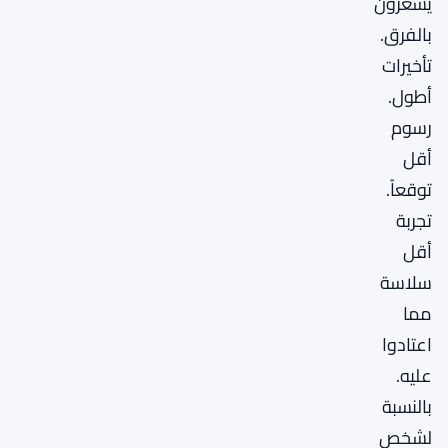
يشعرون
بالفرق.
تأخيرات
أطول.
رسوم
أقل
توقعاً.
تجربة
أقل
سلاسة
مما
اعتادوا
عليه.
بالنسبة
لشخص