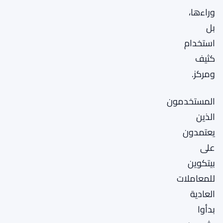
وراءها،
بل
استخدام
كثيف
ومركز.
المستخدمون
الذين
يعتمدون
على
بيتكوين
للمعاملات
العادية
بدأوا