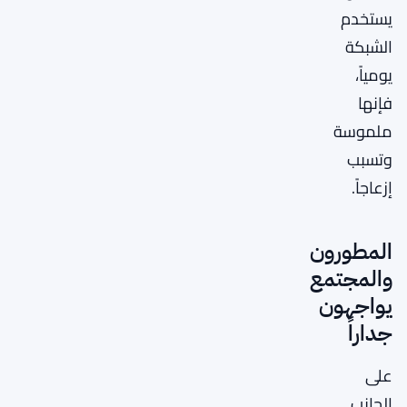
يستخدم
الشبكة
يومياً،
فإنها
ملموسة
وتسبب
إزعاجاً.
المطورون
والمجتمع
يواجهون
جداراً
على
الجانب