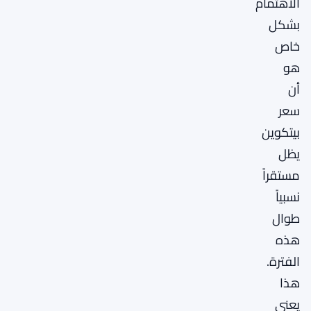
الاهتمام
بشكل
خاص
هو
أن
سعر
بيتكوين
يظل
مستقراً
نسبياً
طوال
هذه
الفترة.
هذا
يعني