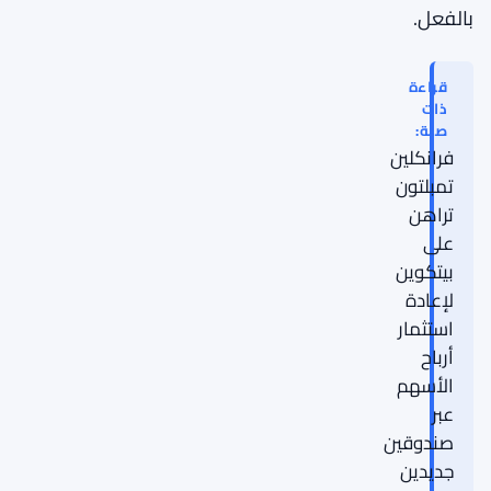
بالفعل.
قراءة
ذات
صلة:
فرانكلين
تمبلتون
تراهن
على
بيتكوين
لإعادة
استثمار
أرباح
الأسهم
عبر
صندوقين
جديدين