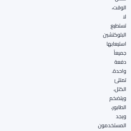
الوقت،
لا
تستطيع
البلوكتشين
استيعابها
جميعاً
دفعة
واحدة.
تمتلئ
الكتل،
ويتضخم
الطابور،
ويجد
المستخدمون