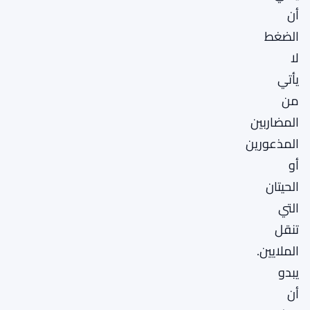
أن
الضغط
لا
يأتي
من
المضاربين
المذعورين
أو
الحيتان
التي
تنقل
الملايين.
يبدو
أن