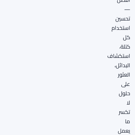
—
تحسين
استخدام
كل
كتلة،
استكشاف
البدائل،
العثور
على
حلول
لا
تكسر
ما
يعمل