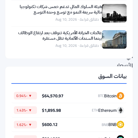
ليست
هيئة السلوك المالي تدعم خمس شركات تكنولوجيا
مالية سريعة النمو مع توسع وحدة التوسع
أزمة
1 دقائق قراءة · Aug 10, 2026
دراماتيكية
عائدات الخزانة الأمريكية تتوقف بعد ارتفاع الوظائف
أو
بينما السندات الألمانية تظل مستقرة
انهيار
1 دقائق قراءة · Aug 10, 2026
في
الأسعار،
بل
بيانات السوق
هو
تراكم
$64,570.97
Bitcoin
▼ -0.94%
BTC
صامت
$1,895.98
Ethereum
▼ -1.43%
ETH
للمعاملات
الصغيرة
$600.12
BNB
▼ -1.62%
BNB
التي