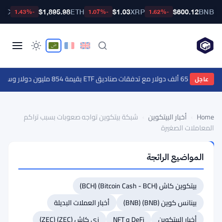
BTC
$1,895.98
ETH
$1.03
XRP
$600.12
BNB
-1.43%
-1.07%
-1.62%
ناديق ETF بقيمة 854 مليون دولار وسط ترقب مؤشر أسعار المستهلكين
عاجل
Home
›
أخبار البيتكوين
›
شبكة بيتكوين تواجه صعوبات بسبب تراكم
المعاملات الصغيرة
أخبار
المواضيع الرائجة
البيتكوين
شبكة
بيتكوين كاش (Bitcoin Cash - BCH) (BCH)
بيتكوين
تواجه
بينانس كوين (BNB) (BNB)
أخبار العملات البديلة
صعوبات
أخبار البيتكوين
DeFi و NFT
زي كاش (ZEC) (ZEC)