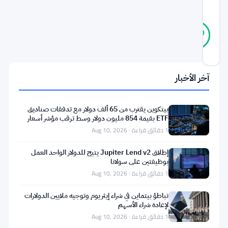
المجتمع
28
موثّق
89
أصوات
%
حقيقي
آخر تحديث 2 أشهر مضت
آخر الأخبار
تتعرض
شبكة
بيتكوين يقترب من 65 ألف دولار مع تدفقات صناديق
بيتكوين
ETF بقيمة 854 مليون دولار وسط ترقب مؤشر أسعار
المستهلكين
)
BTC
(
1 دقائق قراءة · Aug 10, 2026
لضغط
إطلاق Jupiter Lend v2 يتيح للدولار الواحد العمل
كبير
بوظيفتين على سولانا
1 دقائق قراءة · Aug 10, 2026
من
قبل
تباطؤ بيتماين في شراء إيثريوم وتوجيه ملايين الدولارات
لإعادة شراء الأسهم
مستخدميها.
1 دقائق قراءة · Aug 10, 2026
إنها