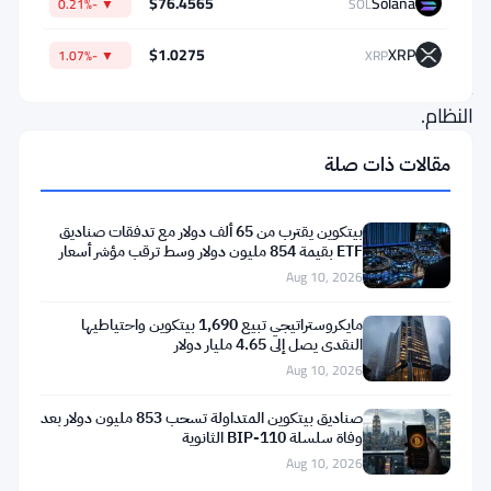
$76.4565
Solana
▼ -0.21%
SOL
بدأت
في
$1.0275
XRP
▼ -1.07%
XRP
إعاقة
النظام.
مقالات ذات صلة
تكمن
المشكلة
بيتكوين يقترب من 65 ألف دولار مع تدفقات صناديق
في
ETF بقيمة 854 مليون دولار وسط ترقب مؤشر أسعار
تسجيل
المستهلكين
Aug 10, 2026
البيانات.
مايكروستراتيجي تبيع 1,690 بيتكوين واحتياطيها
هذه
النقدي يصل إلى 4.65 مليار دولار
Aug 10, 2026
المعاملات
الصغيرة،
صناديق بيتكوين المتداولة تسحب 853 مليون دولار بعد
وفاة سلسلة BIP-110 الثانوية
التي
Aug 10, 2026
غالباً