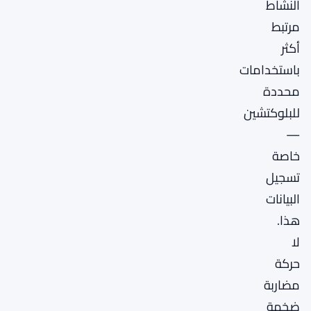
النشاط
مرتبط
أكثر
باستخدامات
محددة
للبلوكتشين
—
خاصة
تسجيل
البيانات
هذا.
لا
حركة
مضاربة
ضخمة