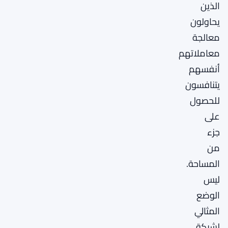
الذين
يحاولون
معالجة
معاملاتهم
أنفسهم
يتنافسون
للحصول
على
جزء
من
المساحة.
ليس
الوضع
المثالي
لشبكة