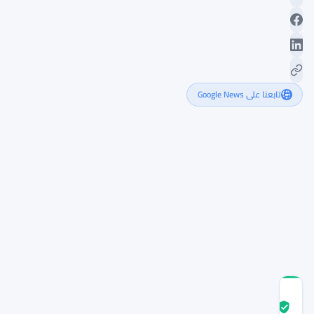
تابعنا على Google News
شبكة
بيتكوين
تواجه
صعوبات
بسبب
تراكم
المعاملات
الصغيرة
درجة
ثقة
موثّق