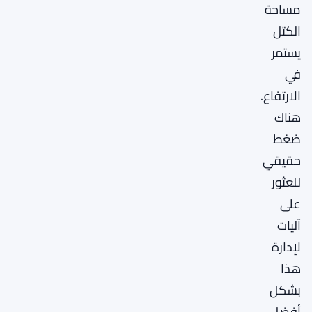
مساحة
الكتل
يستمر
في
الارتفاع.
هناك
ضغط
حقيقي
للعثور
على
آليات
لإدارة
هذا
بشكل
أفضل