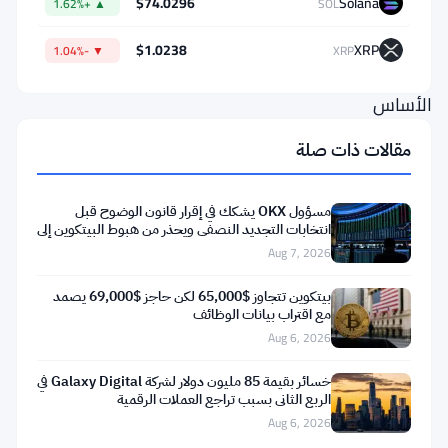
$74.0296
Solana
▲ +1.62%
SOL
البلوكتشين
هي
$1.0238
XRP
▼ -1.04%
XRP
في
الأساس
ضجيج
مقالات ذات صلة
–
لا
مسؤول OKX يشكك في إقرار قانون الوضوح قبل
قيمة
انتخابات التجديد النصفي ويحذر من هبوط البيتكوين إلى
55 ألف دولار
Aug 7, 2026
لها
ما
بيتكوين تتجاوز $65,000 لكن حاجز $69,000 يصمد
مع اقتراب بيانات الوظائف
لم
Aug 6, 2026
يعرف
المستثمرون
خسائر بقيمة 85 مليون دولار لشركة Galaxy Digital في
الربع الثاني بسبب تراجع العملات الرقمية
أي
Aug 6, 2026
الإشارات