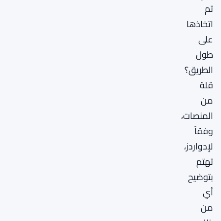
تم
اتخاذها
على
طول
الطريق؟
قلة
من
المنصات،
وفقاً
لإدواردز،
تهتم
بتوضيح
أي
من