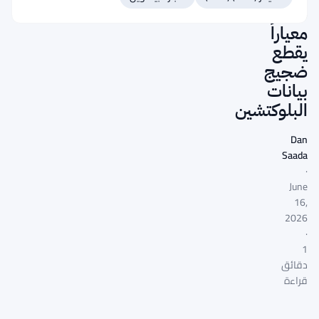
60
معياراً
يقطع
ضجيج
بيانات
البلوكتشين
Dan
Saada
·
June
16,
2026
·
1
دقائق
قراءة