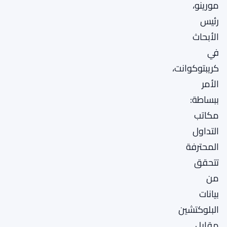
مورينو،
رئيس
الأبحاث
في
كريبتوكوانت،
الأمر
ببساطة:
مكاتب
التداول
المحترفة
تتحقق
من
بيانات
البلوكتشين
مقابل