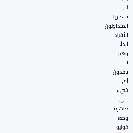
لم
يفعلها
المتداولون
الأفراد
أبداً،
وهم
لا
يأخذون
أي
شيء
على
ظاهره.
وضع
خوليو