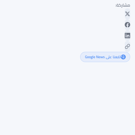
مشاركة:
تابعنا على Google News
مؤشر
كابريول
المكون
من
60
معياراً
يقطع
ضجيج
بيانات
البلوكتشين