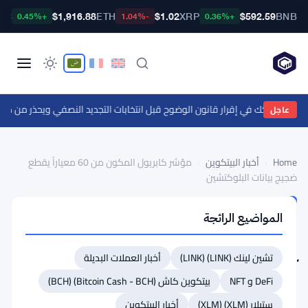
TC
$1,916.88
ETH
$1.02
XRP
$592.59
BNB
+0.45%
-1.04%
+0.36%
ين إلى 55 ألف دولار
عاجل
Home
›
أخبار البيتكوين
›
مؤشر كابريول المكون من 60 معياراً يقطع
ضجيج بيانات البلوكتشين
أخبار
المواضيع الرائجة
البيتكوين
مؤشر
تشين لينك (LINK) (LINK)
أخبار العملات البديلة
كابريول
DeFi و NFT
المكون
بيتكوين كاش (Bitcoin Cash - BCH) (BCH)
من
ستيلار (XLM) (XLM)
أخبار البيتكوين