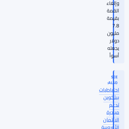
وإلغاء
القمة
بقيمة
7.8
مليون
دولار
يجعله
أسوأ
SEE
ALSO:
احتياطيات
بيتكوين
تدعم
مبادرة
الائتمان
الأوروبية