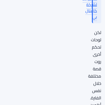
لشركة
كابيتال
بي
لكن
لوحات
تحكم
أخرى
روت
قصة
مختلفة
خلال
نفس
الفترة.