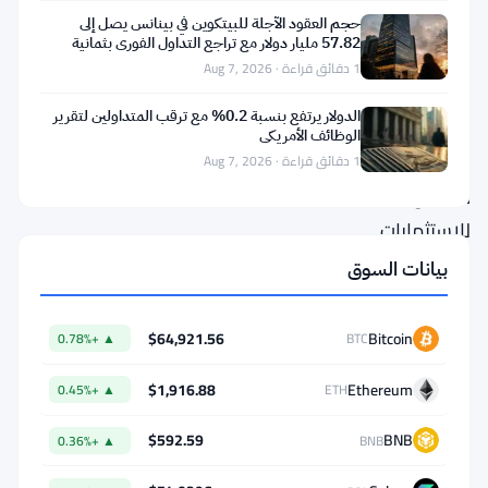
تحليلات
حجم العقود الآجلة للبيتكوين في بينانس يصل إلى
57.82 مليار دولار مع تراجع التداول الفوري بثمانية
البلوكتشين.
أضعاف
1 دقائق قراءة · Aug 7, 2026
يقول
الدولار يرتفع بنسبة 0.2% مع ترقب المتداولين لتقرير
مؤسس
الوظائف الأمريكي
شركة
1 دقائق قراءة · Aug 7, 2026
كابريول
للاستثمارات
إن
بيانات السوق
ما
يصل
$64,921.56
Bitcoin
▲ +0.78%
BTC
إلى
$1,916.88
Ethereum
▲ +0.45%
ETH
99%
من
$592.59
BNB
▲ +0.36%
BNB
معايير