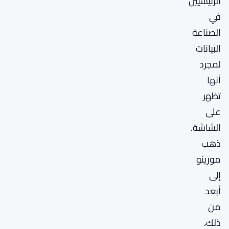
الرئيسيين
في
الصناعة
البيانات
لمجرد
أنها
تظهر
على
الشاشة.
ذهب
مورينو
إلى
أبعد
من
ذلك،