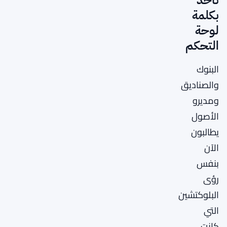
بكلمة
لوحة
التحكم
البنوك
والصناديق
ومديرو
الأصول
يطالبون
الآن
بنفس
رؤى
البلوكتشين
التي
كانت