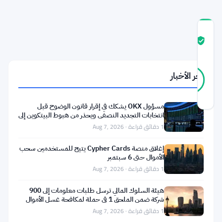
درجة
ثقة
موثّق
المجتمع
11
موثّق
آخر الأخبار
91
أصوات
%
حقيقي
آخر تحديث 2 أشهر مضت
مسؤول OKX يشكك في إقرار قانون الوضوح قبل
انتخابات التجديد النصفي ويحذر من هبوط البيتكوين إلى
لدى
55 ألف دولار
1 دقائق قراءة · Aug 7, 2026
تشارلز
إغلاق منصة Cypher Cards يتيح للمستخدمين سحب
إدواردز
الأموال حتى 6 سبتمبر
1 دقائق قراءة · Aug 7, 2026
رأي
حاد
هيئة السلوك المالي ترسل طلبات معلومات إلى 900
شركة ضمن الملحق 1 في حملة لمكافحة غسل الأموال
حول
1 دقائق قراءة · Aug 7, 2026
صناعة