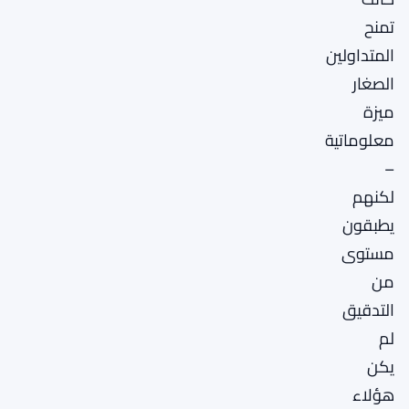
تمنح
المتداولين
الصغار
ميزة
معلوماتية
–
لكنهم
يطبقون
مستوى
من
التدقيق
لم
يكن
هؤلاء