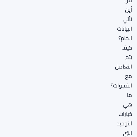
من
أين
تأتي
البيانات
الخام؟
كيف
يتم
التعامل
مع
الفجوات؟
ما
هي
خيارات
التوحيد
التي