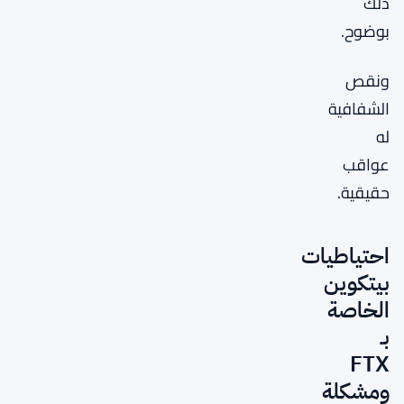
ذلك
بوضوح.
ونقص
الشفافية
له
عواقب
حقيقية.
احتياطيات
بيتكوين
الخاصة
بـ
FTX
ومشكلة