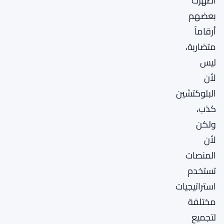
أظهرت
بعضهم
أرقاماً
متضاربة،
ليس
لأن
البلوكتشين
كذب،
ولكن
لأن
المنصات
تستخدم
استراتيجيات
مختلفة
لتجميع