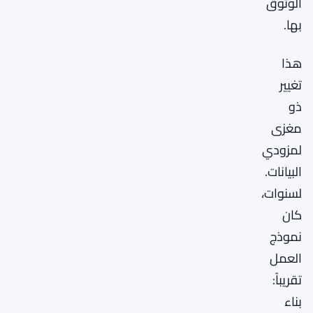
الوثوق
بها.
هذا
تغيير
ذو
مغزى
لمزودي
البيانات.
لسنوات،
كان
نموذج
العمل
تقريباً:
بناء