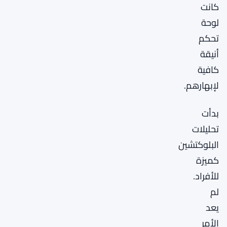
كانت
لوحة
تحكم
أنيقة
كافية
لإبهارهم.
بدأت
تحليلات
البلوكتشين
كميزة
للأفراد.
لم
يعد
الأمر