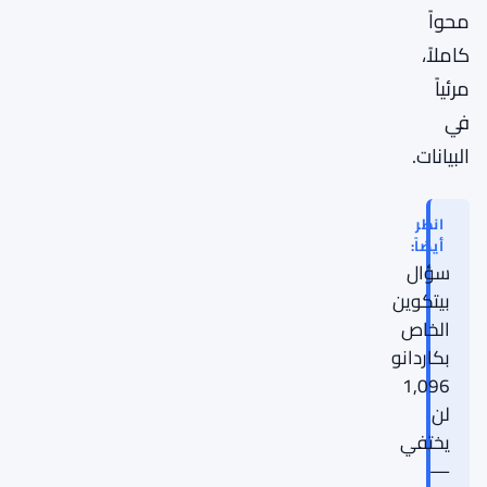
محواً
كاملاً،
مرئياً
في
البيانات.
انظر
أيضاً:
سؤال
بيتكوين
الخاص
بكاردانو
1,096
لن
يختفي
—