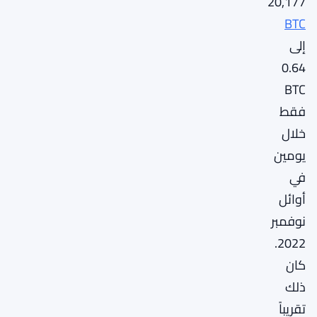
20,177
BTC
إلى
0.64
BTC
فقط
خلال
يومين
في
أوائل
نوفمبر
2022.
كان
ذلك
تقريباً