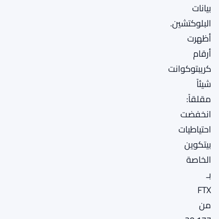
بيانات
البلوكتشين.
أظهرت
أرقام
كريبتوكوانت
شيئاً
مقلقاً:
انخفضت
احتياطيات
بيتكوين
الخاصة
بـ
FTX
من