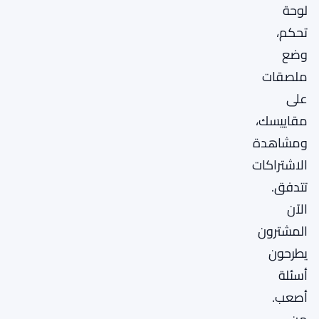
لوحة
تحكم،
وضع
ملصقات
على
مقاييسك،
ومشاهدة
الاشتراكات
تتدفق.
الآن
المشترون
يطرحون
أسئلة
أصعب.