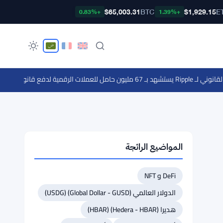
$65,003.31
BTC
$1,929.15
E
+0.83%
+1.39%
ية لدفع قانون clarity
·
تصو
المواضيع الرائجة
DeFi و NFT
الدولار العالمي (Global Dollar - GUSD) (USDG)
هديرا (Hedera - HBAR) (HBAR)