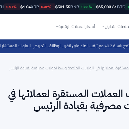
TH
$1.04
XRP
$591.55
BNB
$65,003.31
BTC
-0.91%
-0.32%
+0.83%
منصات التداول
أسعار العملات الرقمية
تقرير الوظائف الأمريكي
·
العنوان: المستشار القانوني لـ Ripple يستشهد بـ 67 مليون حامل للعملات الرقم
ستقرة لعملائها في الولايات المتحدة وسط تحولات مصرفية بقيادة الرئيس
لعملات المستقرة لعملائها في
 مصرفية بقيادة الرئيس