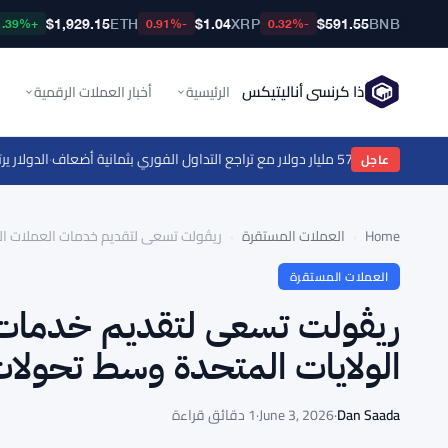
$1,929.15
ETH
$1.04
XRP
$591.55
BNB
+1.39%
-0.91%
-0.32%
ذا كرنسي أناليتيكس
الرئيسية
أخبار العملات الرقمية
لفوري بثمانية أضعاف
·
الدولار يرتفع بنسبة 0.2% مع ترقب المتداولين ل
عاجل
Home
›
العملات المستقرة
›
ريڤولت تسعى لتقديم خدمات العملات الم
العملات المستقرة
ريڤولت تسعى لتقديم خدمات ا
الولايات المتحدة وسط تحولات
Dan Saada
·
June 3, 2026
·
1 دقائق قراءة