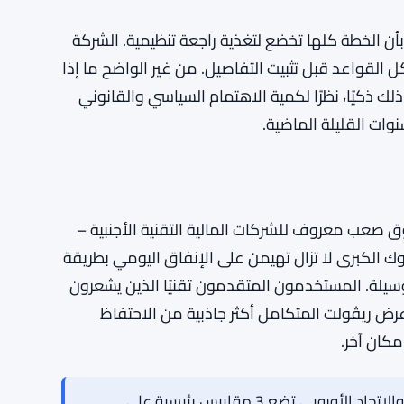
قة لا تمتلكها بعد تقنيات البلوكتشين. التوتر المصرفي في
 الكثير من الناس لماذا يوجد تأمين الودائع. يبدو أن
ة داخل تلك الشبكة الأمان المألوفة هو بالضبط نوع
تج بالفعل. ما إذا كانت تلك الرهان ستؤتي ثمارها
 الخطة كلها تخضع لتغذية راجعة تنظيمية. الشركة
القواعد قبل تثبيت التفاصيل. من غير الواضح ما إذا
لك ذكيًا، نظرًا لكمية الاهتمام السياسي والقانوني
وات القليلة الماضية.