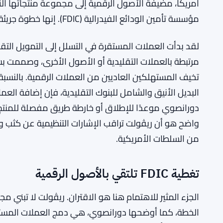
أمريكا، مضيفة الأصول الرقمية إلى مجموعة منتجاتها ال
مؤسسة تأمين الودائع الفيدرالية (FDIC). إنها خطوة جريئة، وتوقيتها ليس عشوائيًا.
لقد بدأت العملات المستقرة في التسلل إلى التمويل التق
مرتبطة بالعملات التقليدية أو الأصول الأخرى، وصممت بش
تخيف المستهلكين العاديين من العملات الرقمية. بالنسب
البديل الأنيق والشامل للبنوك التقليدية، فإن إضافة العم
دورانصوي موعدًا للإطلاق أو خارطة طريق مفصلة للمنتج
واضح هو أن ريڤولت تراقب الإشارات التنظيمية عن كثب و
من السلطات الأمريكية.
تغطية FDIC تلتقي بالأصول الرقمية
الجزء المثير للاهتمام هنا هو الاقتران. ريڤولت لا تبن