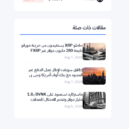
$65,003.31
Bitcoin
▲ +0.83%
BTC
$1,929.15
Ethereum
▲ +1.39%
ETH
$591.55
BNB
▼ -0.32%
BNB
$73.8867
Solana
▲ +0.77%
SOL
$1.0379
XRP
▼ -0.91%
XRP
مقالات ذات صلة
حاملو XRP يستفيدون من خزينة مورفو
بقيمة 280 مليون دولار عبر FXRP
لاقتراض RLUSD
Aug 7, 2026