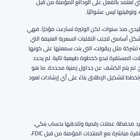
تي تعتمد بالفعل على الودائع المؤمنة من قبل
ليدي منذ سنوات، لكن الوتيرة تسارعت مؤخرًا. فهي
كل أساسي لتجنب التقلبات السعرية العنيفة التي
ة لشركة مثل ريڤولت، التي بنت سمعتها على كونها
لات المستقرة تبدو كخطوة طبيعية تالية. لم يحدد
. لم يتم الكشف عن جداول زمنية محددة. ما هو
تخطط لتشكيل الإطلاق بناءً على أي إرشادات تعود
ي مجرد محفظة عملات رقمية وتلحقها بحساب بنكي.
الخطة، كما أوضحها دورانصوي، هي دمج العملات المستقرة مباشرة مع المنتجات المؤمنة من قبل FDIC،