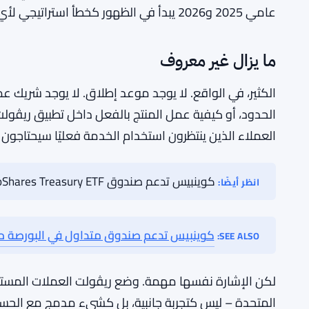
واختيار أي أصل لتقديمه يحمل تداعيات حقيقية – تنظيم
ربما يعني أن تلك القرارات لا تزال قيد العمل.
من الجدير بالذكر أيضًا أن ريڤولت ليست وحدها في التحرك 
والمنافسون في مجال التقنية المالية يراقبون بنية العم
الاحتكاك عبر الحدود، والتنافس مع التطبيقات الأصلية لل
الاحتفاظ بالأصول المرتبطة بالدولار. الضغط التنافسي 
عامي 2025 و2026 يبدأ في الظهور كخطأ استراتيجي لأي شركة تريد البقاء ذات صلة مع المودعين الشباب.
ما يزال غير معروف
الكثير، في الواقع. لا يوجد موعد إطلاق. لا يوجد شريك
الحدود، أو كيفية عمل المنتج بالفعل داخل تطبيق ريڤولت
العملاء الذين ينتظرون استخدام الخدمة فعليًا سيحتاجون إ