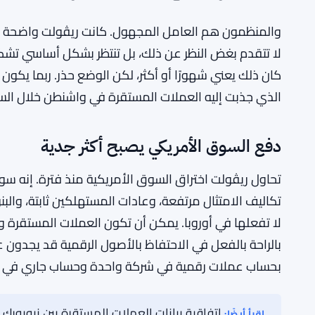
تأمين FDIC له أهمية بالنسبة للأمريكي العادي بطري
عام 2023 الذي هز الثقة في المقرضين الإقليميين ذكر
ريڤولت تراهن على أن توفير الوصول إلى العملات المستقر
الطمأنينة الذي سيجعل العملاء المترددين يستخدمون المن
يعتمد بشكل كبير على ما يقوله المنظمون.
والمنظمون هم العامل المجهول. كانت ريڤولت واضحة بأن
لا تتقدم بغض النظر عن ذلك، بل تنتظر بشكل أساسي تشكل 
كان ذلك يعني شهورًا أو أكثر، لكن الوضع حذر. ربما يكون ذ
الذي جذبت إليه العملات المستقرة في واشنطن خلال السن
دفع السوق الأمريكي يصبح أكثر جدية