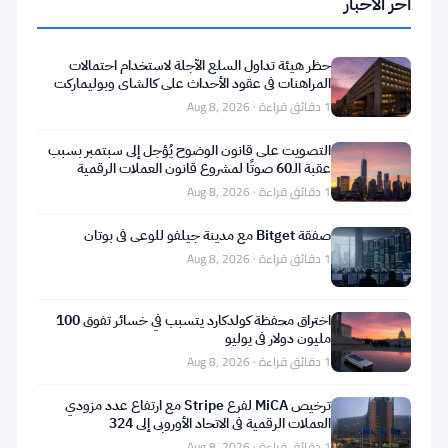
آخر الأخبار
العملات
تشكيل
البديلة
استراتيجيات
التسويق
حظر هيئة تداول السلع الآجلة لاستخدام احتمالات
للشركات
دوامة
المراهنات في عقود الأحداث على كالشاي وبوليماركت
تضخيم
1 دقائق قراءة · Aug 8, 2026
الدردشة
الآلية
1
Jun
التصويت على قانون الوضوح يُؤجل إلى سبتمبر بسبب
تدفع
21,
·
دقائق
عقبة الـ60 صوتًا لمشروع قانون العملات الرقمية
أخبار
المستخدمين
2026
قراءة
1 دقائق قراءة · Aug 8, 2026
العملات
الضعفاء
البديلة
نحو
صفقة Bitget مع مدينة جيلفو للوعي في بوتان
الوهم
1 دقائق قراءة · Aug 8, 2026
فقدان
7.5
مليون
اختراق محفظة كولدكارد يتسبب في خسائر تفوق 100
دولار
1
Jun
مليون دولار في يوليو
من
21,
·
دقائق
1 دقائق قراءة · Aug 8, 2026
أخبار
Jaredfromsubway.eth
2026
قراءة
العملات
في
البديلة
ترخيص MiCA لفرع Stripe مع ارتفاع عدد مزودي
فخ
العملات الرقمية في الاتحاد الأوروبي إلى 324
عقد
1 دقائق قراءة · Aug 8, 2026