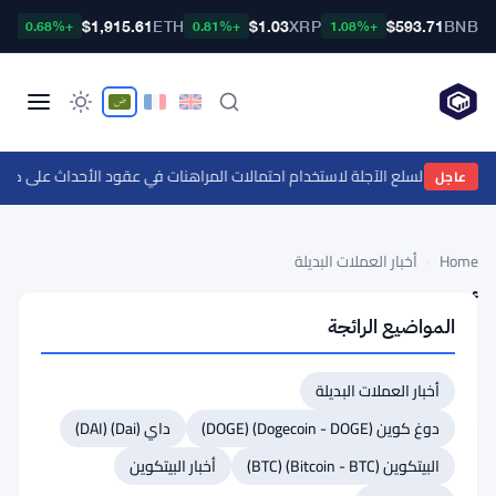
TC
$1,915.61
ETH
$1.03
XRP
$593.71
BNB
+0.68%
+0.81%
+1.08%
يئة تداول السلع الآجلة لاستخدام احتمالات المراهنات في عقود الأحداث على كال
عاجل
Home
›
أخبار العملات البديلة
أخبار
المواضيع الرائجة
العملات
أخبار
البديلة
العملات
أخبار العملات البديلة
البديلة
دوغ كوين (Dogecoin - DOGE) (DOGE)
داي (Dai) (DAI)
مؤسس
البيتكوين (Bitcoin - BTC) (BTC)
أخبار البيتكوين
زكاش
ينتقد